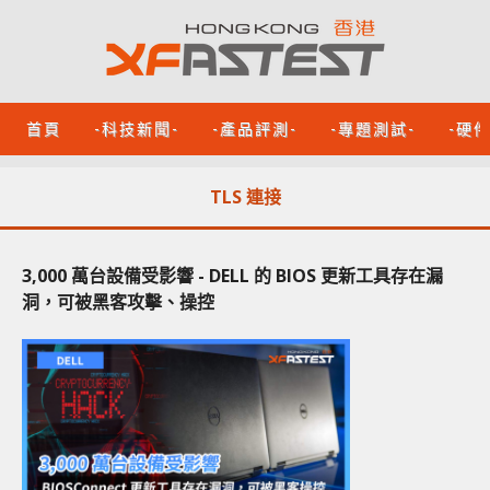
首頁
-科技新聞-
-產品評測-
-專題測試-
-硬
TLS 連接
3,000 萬台設備受影響 - DELL 的 BIOS 更新工具存在漏
洞，可被黑客攻擊、操控