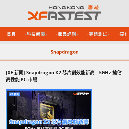
首頁
-科技新聞-
-產品評測-
-專題測試-
-硬
Snapdragon
[XF 新聞] Snapdragon X2 芯片創效能新高 5GHz 搶佔
高性能 PC 市場