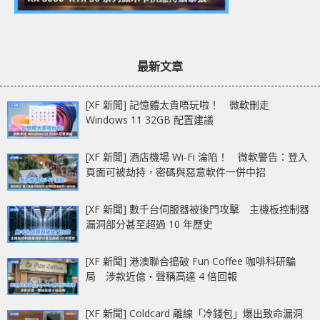
最新文章
[XF 新聞] 記憶體太貴唔玩啦！ 微軟刪走
Windows 11 32GB 配置建議
[XF 新聞] 酒店機場 Wi-Fi 淪陷！ 微軟警告：登入
頁面可被劫持，密碼與惡意軟件一併中招
[XF 新聞] 數千台伺服器被後門攻擊 主機板控制器
漏洞部分甚至超過 10 年歷史
[XF 新聞] 港澳聯合搗破 Fun Coffee 咖啡科研騙
局 涉款近億‧聲稱高達 4 倍回報
[XF 新聞] Coldcard 離線「冷錢包」爆出致命漏洞