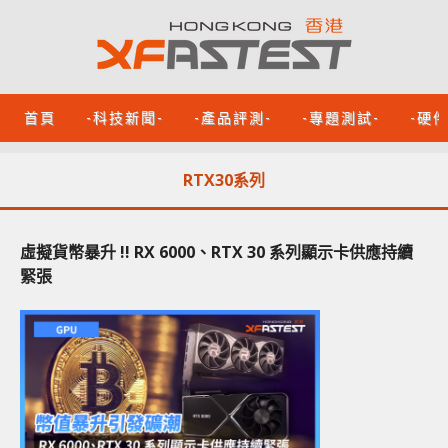
首頁
-科技新聞-
-產品評測-
-專題測試-
-硬
RTX30系列
虛擬貨幣暴升 !! RX 6000、RTX 30 系列顯示卡供應持續
緊張