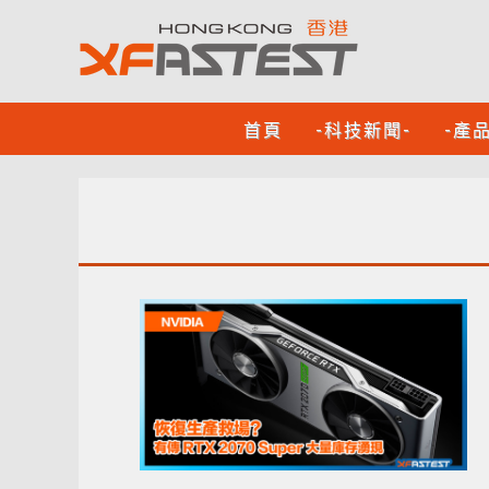
首頁
-科技新聞-
-產