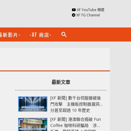
XF YouTube 頻道
XF TG Channel
最新影片-
-XF 商店-
search
最新文章
[XF 新聞] 數千台伺服器被後
門攻擊 主機板控制器漏洞部
分甚至超過 10 年歷史
[XF 新聞] 港澳聯合搗破 Fun
Coffee 咖啡科研騙局 涉款