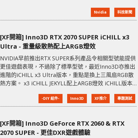
消息，逐漸由 RTX 2080 再到 RTX 2070 停產，早前甚
Nvidia
科技新聞
至使主流級的 RTX 2060 亦曾出現斷貨問題。 不過最新
流傳的消息指，RTX 2070 Super 居然突然庫存再現，
原因是來到 9 月底恢復了部分產能，並產出約 6 萬的
[XF開箱] Inno3D RTX 2070 SUPER iCHILL x3
Ultra - 重量級散熱配上ARGB燈效
NVIDIA早前推出RTX SUPER系列產品令相關型號能提供
更佳遊戲表現，不過除了標準型號，最近Inno3D亦推出
進階的iCHILL x3 Ultra版本，重點是換上三風扇RGB散
熱方案。 x3 iCHILL JEKYLL配上ARGB燈效 iCHILL版本
重點改用重量級「x3 iCHILL JEKYLL」散熱方案，該散
-DIY 組件-
Inno3D
XF推介
專題測試
熱器去年也曾在RTX 2070 iCHILL上使用，特色是配備3
把9cm風扇及內建多達6組導熱管，整個外框更設ARGB
燈效，而且頂部還有OLED小屏幕用作顯示GPU核
[XF開箱] Inno3D GeForce RTX 2060 & RTX
2070 SUPER - 更佳DXR遊戲體驗