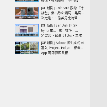
近億‧聲稱高達 4 倍回報
[XF 新聞] Coldcard 離線「冷
錢包」爆出致命漏洞 黑客已
盜走逾 1.3 億美元比特幣
[XF 新聞] SanDisk 同 SK
hynix 推出 HBF 標準
512GB‧最高 3TB/s‧主攻
AI 記憶體
[XF 新聞] Adobe 將生成式 AI
塞入 Project Indigo 相機
App 可即影即改相