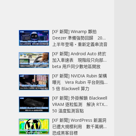
[XF 新聞] Winamp 夥拍
Deezer 準備強勢回歸 2027
上半年登場‧重新定義串流音
樂播放器
[XF 新聞] Android Auto 終於
加入車速表 現階段只向部分
beta 用戶同少數地區開放
[XF 新聞] NVIDIA Rubin 架構
曝光 Vera Rubin 平台劍指
5 倍 Blackwell 算力
[XF 新聞] 外掛解鎖 Blackwell
VRAM 逐粒監測 解決 RTX
50 溫度監測盲點
[XF 新聞] WordPress 新漏洞
已遭大規模利用 數千萬網站
恐成黑客目標