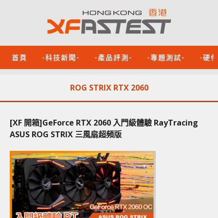
首頁
-科技新聞-
-產品評測-
-專題測試-
-硬
ROG STRIX RTX 2060
[XF 開箱]GeForce RTX 2060 入門級體驗 RayTracing
ASUS ROG STRIX 三風扇超頻版