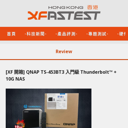
首頁
-科技新聞-
-產品評測-
-專題測試-
-硬
Review
[XF 開箱] QNAP TS-453BT3 入門級 Thunderbolt™ +
10G NAS