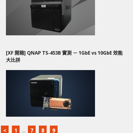
[XF 開箱] QNAP TS-453B 實測 － 1GbE vs 10GbE 效能
大比拼
<
1
...
7
8
9