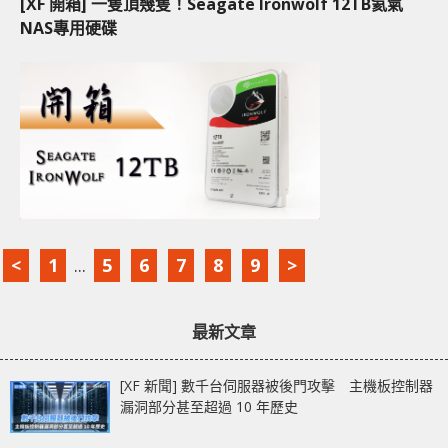
[XF 開箱] 一隻頂幾隻！Seagate Ironwolf 12TB氦氣
NAS專用硬碟
<
1
...
5
6
7
8
9
>
最新文章
[XF 新聞] 數千台伺服器被後門攻擊 主機板控制器
漏洞部分甚至超過 10 年歷史