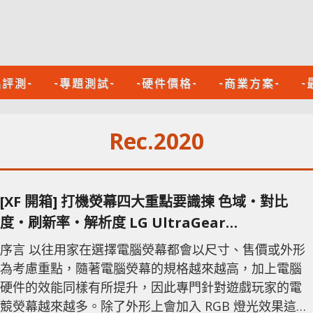
品評測-
-專題測試-
-硬件價格-
-商業方案-
-
Rec.2020
[XF 開箱] 打機熒幕四大重點要識揀 色域‧對比
度‧刷新率‧解析度 LG UltraGear
27GN800/38GN950
序言 以往用家在選擇電腦熒幕都會以尺寸、售價或外形
為考慮重點，隨著電腦熒幕的規格越來越高，加上電腦
硬件的效能同樣有所提升，因此專門針對遊戲玩家的電
競熒幕越來越多。除了外形上會加入 RGB 燈光效果這類