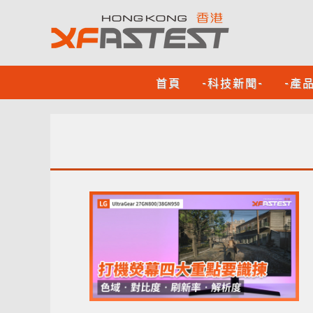
首頁
-科技新聞-
-產