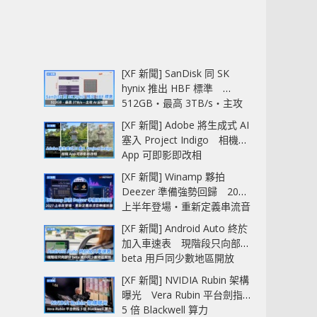
[XF 新聞] SanDisk 同 SK
hynix 推出 HBF 標準
512GB‧最高 3TB/s‧主攻
AI 記憶體
[XF 新聞] Adobe 將生成式 AI
塞入 Project Indigo 相機
App 可即影即改相
[XF 新聞] Winamp 夥拍
Deezer 準備強勢回歸 2027
上半年登場‧重新定義串流音
樂播放器
[XF 新聞] Android Auto 終於
加入車速表 現階段只向部分
beta 用戶同少數地區開放
[XF 新聞] NVIDIA Rubin 架構
曝光 Vera Rubin 平台劍指
5 倍 Blackwell 算力