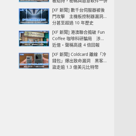
被劫持，密碼與惡意軟件一併
中招
[XF 新聞] 數千台伺服器被後
門攻擊 主機板控制器漏洞部
分甚至超過 10 年歷史
[XF 新聞] 港澳聯合搗破 Fun
Coffee 咖啡科研騙局 涉款
近億‧聲稱高達 4 倍回報
[XF 新聞] Coldcard 離線「冷
錢包」爆出致命漏洞 黑客已
盜走逾 1.3 億美元比特幣