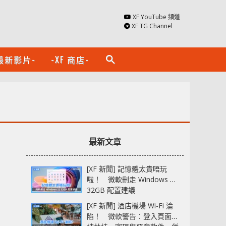
XF YouTube 頻道
XF TG Channel
最新影片-
-XF 商店-
search
最新文章
[XF 新聞] 記憶體太貴唔玩
啦！ 微軟刪走 Windows 11
32GB 配置建議
[XF 新聞] 酒店機場 Wi-Fi 淪
陷！ 微軟警告：登入頁面可