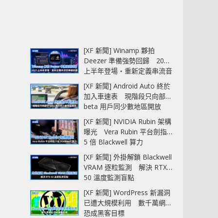
[XF 新聞] Winamp 夥拍
Deezer 準備強勢回歸 2027
上半年登場‧重新定義串流音
樂播放器
[XF 新聞] Android Auto 終於
加入車速表 現階段只向部分
beta 用戶同少數地區開放
[XF 新聞] NVIDIA Rubin 架構
曝光 Vera Rubin 平台劍指
5 倍 Blackwell 算力
[XF 新聞] 外掛解鎖 Blackwell
VRAM 逐粒監測 解決 RTX
50 溫度監測盲點
[XF 新聞] WordPress 新漏洞
已遭大規模利用 數千萬網站
恐成黑客目標