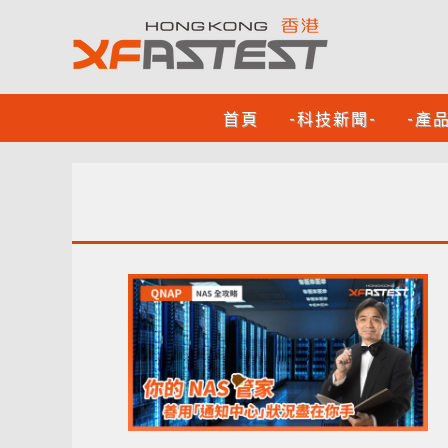
首頁
-科技新聞-
-產