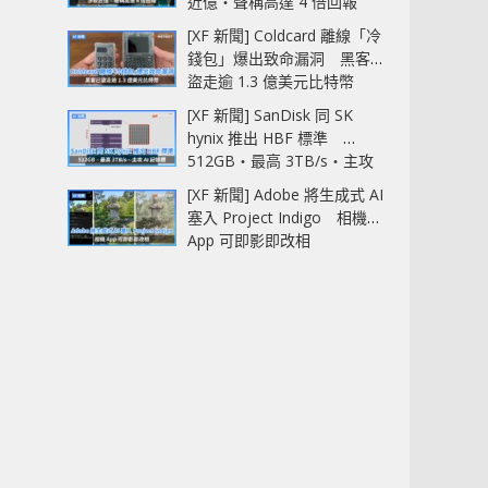
近億‧聲稱高達 4 倍回報
[XF 新聞] Coldcard 離線「冷
錢包」爆出致命漏洞 黑客已
盜走逾 1.3 億美元比特幣
[XF 新聞] SanDisk 同 SK
hynix 推出 HBF 標準
512GB‧最高 3TB/s‧主攻
AI 記憶體
[XF 新聞] Adobe 將生成式 AI
塞入 Project Indigo 相機
App 可即影即改相