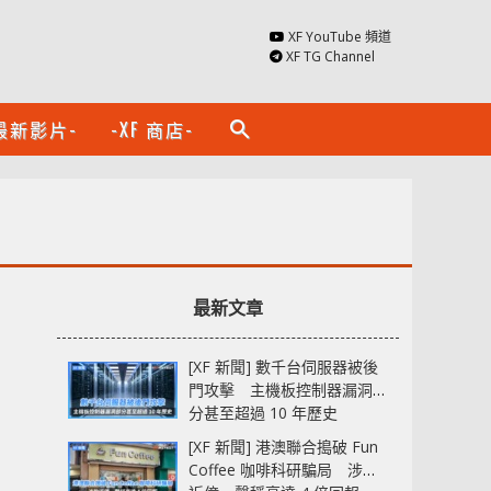
XF YouTube 頻道
XF TG Channel
最新影片-
-XF 商店-
search
最新文章
[XF 新聞] 數千台伺服器被後
門攻擊 主機板控制器漏洞部
分甚至超過 10 年歷史
[XF 新聞] 港澳聯合搗破 Fun
Coffee 咖啡科研騙局 涉款