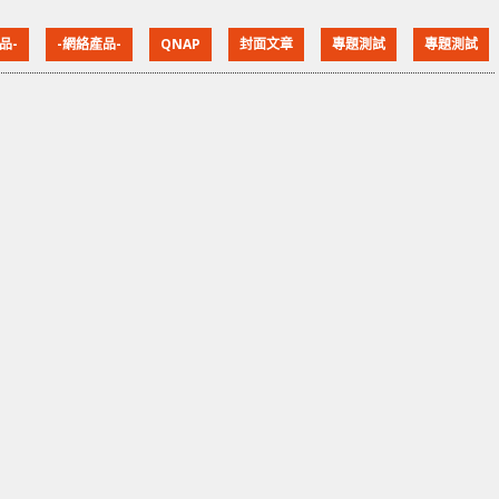
「QuLog Center」、「Notification Center 通知中
品-
-網絡產品-
QNAP
封面文章
專題測試
專題測試
心」和「Qmiix Agent」，專門記錄、管理各種通知，
同時你亦可以建立「自定規則」來選擇要接收的通知，
以選定的通知方式，將通知訊息推送給接收者。 在管理
網頁右上方的「事件通知」，可以按「全部、錯誤、警
告和提醒