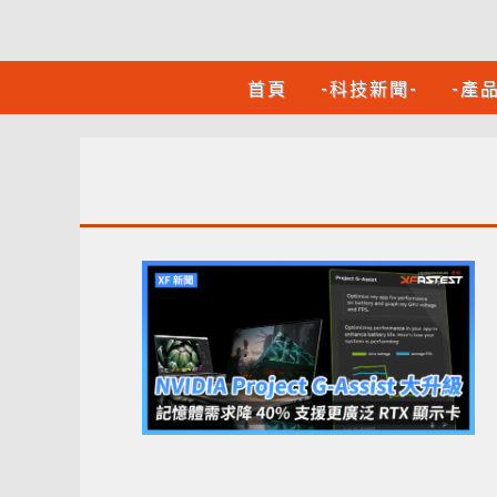
首頁
-科技新聞-
-產