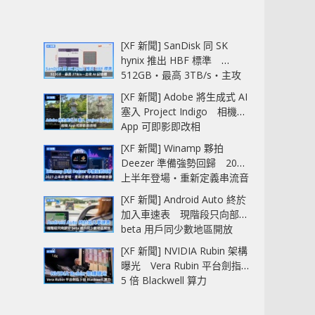
[XF 新聞] SanDisk 同 SK
hynix 推出 HBF 標準
512GB‧最高 3TB/s‧主攻
AI 記憶體
[XF 新聞] Adobe 將生成式 AI
塞入 Project Indigo 相機
App 可即影即改相
[XF 新聞] Winamp 夥拍
Deezer 準備強勢回歸 2027
上半年登場‧重新定義串流音
樂播放器
[XF 新聞] Android Auto 終於
加入車速表 現階段只向部分
beta 用戶同少數地區開放
[XF 新聞] NVIDIA Rubin 架構
曝光 Vera Rubin 平台劍指
5 倍 Blackwell 算力