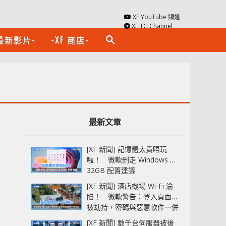
XF YouTube 頻道
XF TG Channel
最新影片-
-XF 商店-
search
最新文章
[XF 新聞] 記憶體太貴唔玩
啦！ 微軟刪走 Windows 11
32GB 配置建議
[XF 新聞] 酒店機場 Wi-Fi 淪
陷！ 微軟警告：登入頁面可
被劫持，密碼與惡意軟件一併
中招
[XF 新聞] 數千台伺服器被後