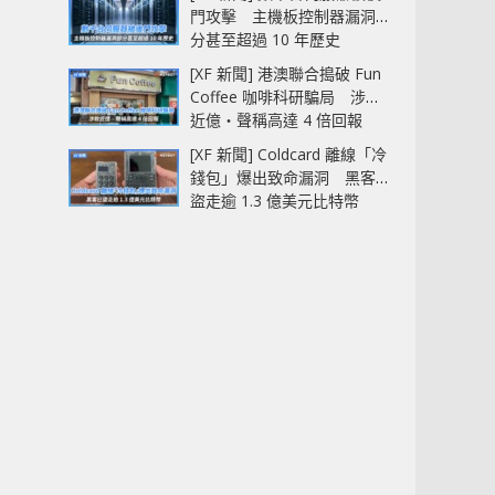
門攻擊 主機板控制器漏洞部
分甚至超過 10 年歷史
[XF 新聞] 港澳聯合搗破 Fun
Coffee 咖啡科研騙局 涉款
近億‧聲稱高達 4 倍回報
[XF 新聞] Coldcard 離線「冷
錢包」爆出致命漏洞 黑客已
盜走逾 1.3 億美元比特幣