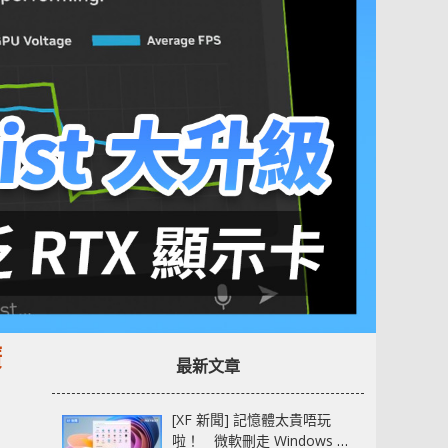
廣
最新文章
[XF 新聞] 記憶體太貴唔玩
啦！ 微軟刪走 Windows 11