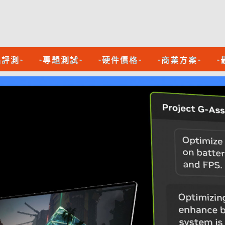
品評測-
-專題測試-
-硬件價格-
-商業方案-
-