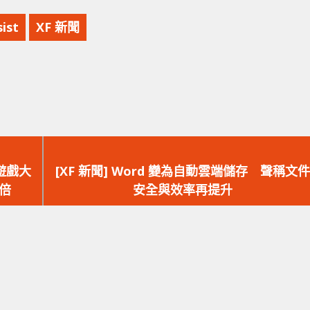
ist
XF 新聞
下
一
端遊戲大
[XF 新聞] Word 變為自動雲端儲存 聲稱文件
篇
三倍
安全與效率再提升
文
章：