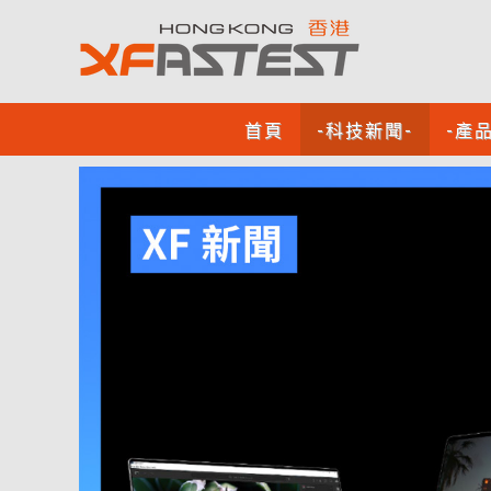
首頁
-科技新聞-
-產