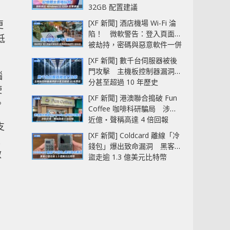
32GB 配置建議
[XF 新聞] 酒店機場 Wi-Fi 淪
更
陷！ 微軟警告：登入頁面可
低
被劫持，密碼與惡意軟件一併
中招
[XF 新聞] 數千台伺服器被後
門攻擊 主機板控制器漏洞部
腦
分甚至超過 10 年歷史
使
[XF 新聞] 港澳聯合搗破 Fun
。
Coffee 咖啡科研騙局 涉款
近億‧聲稱高達 4 倍回報
支
[XF 新聞] Coldcard 離線「冷
生
錢包」爆出致命漏洞 黑客已
啟
盜走逾 1.3 億美元比特幣