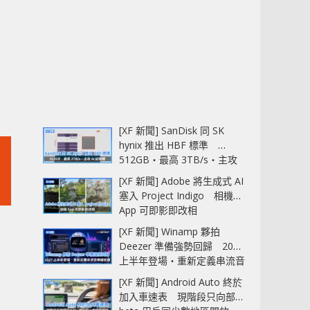
[XF 新聞] SanDisk 同 SK
hynix 推出 HBF 標準
512GB‧最高 3TB/s‧主攻
AI 記憶體
[XF 新聞] Adobe 將生成式 AI
塞入 Project Indigo 相機
App 可即影即改相
[XF 新聞] Winamp 夥拍
Deezer 準備強勢回歸 2027
上半年登場‧重新定義串流音
樂播放器
[XF 新聞] Android Auto 終於
加入車速表 現階段只向部分