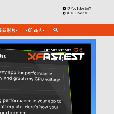
XF YouTube 頻道
XF TG Channel
最新影片-
-XF 商店-
search