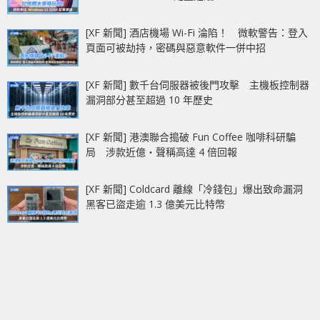
[XF 新聞] 酒店機場 Wi-Fi 淪陷！ 微軟警告：登入
頁面可被劫持，密碼與惡意軟件一併中招
[XF 新聞] 數千台伺服器被後門攻擊 主機板控制器
漏洞部分甚至超過 10 年歷史
[XF 新聞] 港澳聯合搗破 Fun Coffee 咖啡科研騙
局 涉款近億‧聲稱高達 4 倍回報
[XF 新聞] Coldcard 離線「冷錢包」爆出致命漏洞
黑客已盜走逾 1.3 億美元比特幣