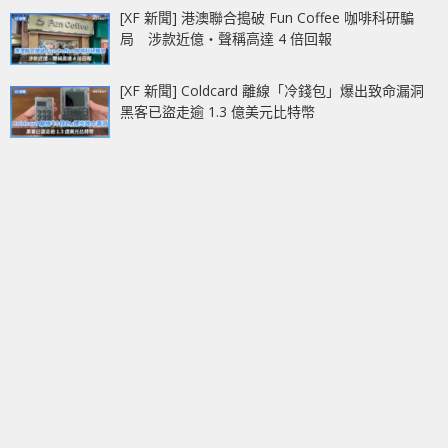
[XF 新聞] 港澳聯合搗破 Fun Coffee 咖啡科研騙
局 涉款近億‧聲稱高達 4 倍回報
[XF 新聞] Coldcard 離線「冷錢包」爆出致命漏洞
黑客已盜走逾 1.3 億美元比特幣