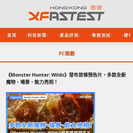
首頁
-科技新聞-
-產品評測-
-專題測試-
-硬
PC遊戲
《Monster Hunter: Wilds》發布首條預告片，多款全新
魔物、場景、能力亮相！