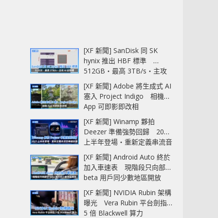
[XF 新聞] SanDisk 同 SK
hynix 推出 HBF 標準
512GB‧最高 3TB/s‧主攻
AI 記憶體
[XF 新聞] Adobe 將生成式 AI
塞入 Project Indigo 相機
App 可即影即改相
[XF 新聞] Winamp 夥拍
Deezer 準備強勢回歸 2027
上半年登場‧重新定義串流音
樂播放器
[XF 新聞] Android Auto 終於
加入車速表 現階段只向部分
beta 用戶同少數地區開放
[XF 新聞] NVIDIA Rubin 架構
曝光 Vera Rubin 平台劍指
5 倍 Blackwell 算力