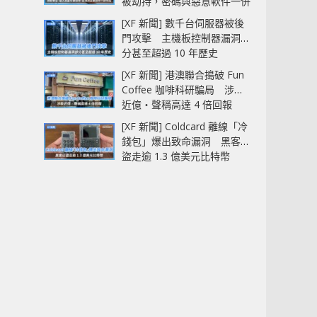
被劫持，密碼與惡意軟件一併
中招
[XF 新聞] 數千台伺服器被後
門攻擊 主機板控制器漏洞部
分甚至超過 10 年歷史
[XF 新聞] 港澳聯合搗破 Fun
Coffee 咖啡科研騙局 涉款
近億‧聲稱高達 4 倍回報
[XF 新聞] Coldcard 離線「冷
錢包」爆出致命漏洞 黑客已
盜走逾 1.3 億美元比特幣