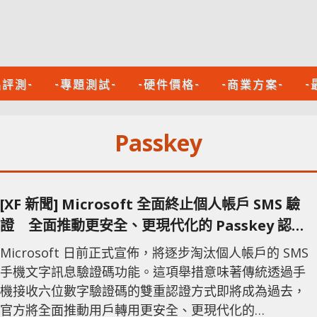
品評測-
-專題測試-
-硬件價格-
-商業方案-
-
Passkey
[XF 新聞] Microsoft 全面終止個人帳戶 SMS 驗
證 全面推動更安全、更現代化的 Passkey 認證
技術
Microsoft 日前正式宣佈，將逐步淘汰個人帳戶的 SMS
手機文字訊息驗證碼功能。這項舉措意味著傳統透過手
機接收六位數字驗證碼的雙重認證方式即將成為過去，
官方將全面推動用戶轉用更安全、更現代化的