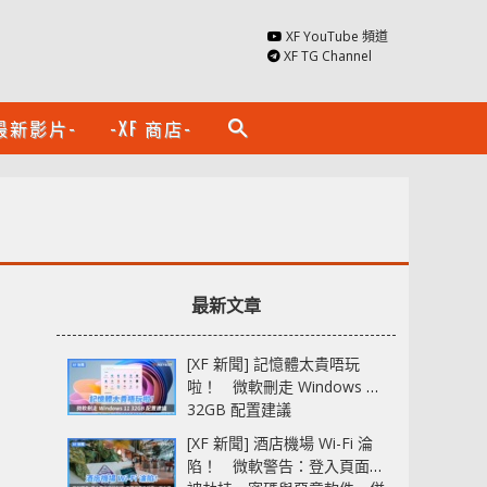
XF YouTube 頻道
XF TG Channel
最新影片-
-XF 商店-
search
最新文章
[XF 新聞] 記憶體太貴唔玩
啦！ 微軟刪走 Windows 11
32GB 配置建議
[XF 新聞] 酒店機場 Wi-Fi 淪
陷！ 微軟警告：登入頁面可