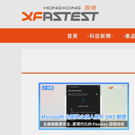
首頁
-科技新聞-
-產