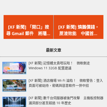
上
下
一
一
[XF 新聞] 「開口」搜
[XF 新聞] 燒鵝價錢‧
篇
篇
尋 Gmail 郵件 將隱藏
蔗渣效能 中國首款
文
文
資料抽出並以語音直接
「真．遊戲顯示卡」
章：
章：
回答
7G100 實測流出
最新文章
[XF 新聞] 記憶體太貴唔玩啦！ 微軟刪走
Windows 11 32GB 配置建議
[XF 新聞] 酒店機場 Wi-Fi 淪陷！ 微軟警告：登入
頁面可被劫持，密碼與惡意軟件一併中招
[XF 新聞] 數千台伺服器被後門攻擊 主機板控制器
漏洞部分甚至超過 10 年歷史