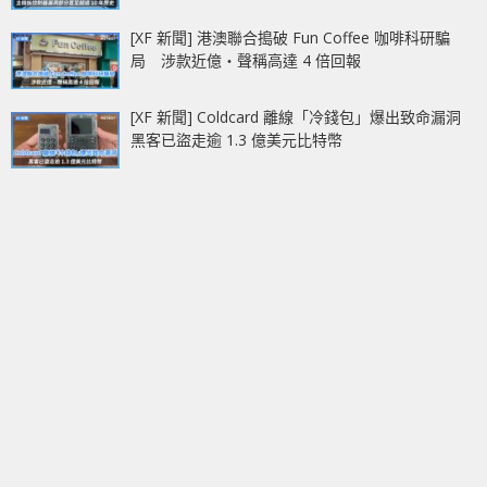
[XF 新聞] 港澳聯合搗破 Fun Coffee 咖啡科研騙
局 涉款近億‧聲稱高達 4 倍回報
[XF 新聞] Coldcard 離線「冷錢包」爆出致命漏洞
黑客已盜走逾 1.3 億美元比特幣