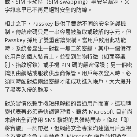
截、SIM 卡劫持（SIM-swapping）等安全漏洞，文
字訊息早已不再是絕對安全的防線。
相比之下，Passkey 提供了截然不同的安全防護機
制。傳統密碼只是一串容易被盜取或破解的字元，但
Passkey 採用了雙重密鑰架構。當用戶啟用此功能
時，系統會產生一對獨一無二的密鑰，其中一個儲存
於用戶的個人裝置上，並受到生物特徵（如面容識
別、指紋解鎖）或手機 PIN 碼的嚴密保護；另一個密
鑰則由網站或服務供應商保管。用戶每次登入時，必
須同時配對這兩組密鑰才能成功進入帳戶，大大提升
了黑客入侵的難度。
對於習慣依賴手機短訊解鎖的普通用戶而言，這項轉
變代表著必須盡快調整習慣。雖然 Microsoft 目前尚
未給出全面停用 SMS 驗證的具體時間表，僅以「即
將實施」一詞帶過，但網絡安全專家均建議用戶應視
之為當務之急，主動登入 Microsoft 帳戶並切換至