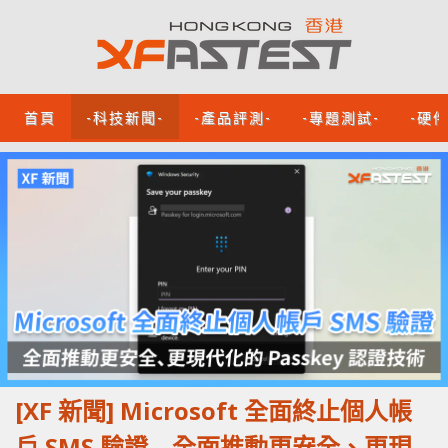
首頁
-科技新聞-
-產品評測-
-專題測試-
-硬
[XF 新聞] Microsoft 全面終止個人帳
戶 SMS 驗證 全面推動更安全、更現