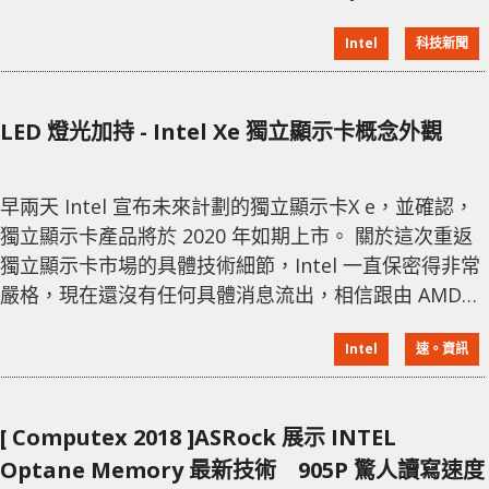
交位於中國大連的 Fab 68 晶圓廠。而就在一個月前，
Intel
科技新聞
Intel 又放棄了僅存的 Optane 存儲業務，且不是出售而
是直接關閉，預計損失 5.59 億美元。 當年 SK Hynix 收
購 Intel NAND 業務後，建立了
LED 燈光加持 - Intel Xe 獨立顯示卡概念外觀
早兩天 Intel 宣布未來計劃的獨立顯示卡X e，並確認，
獨立顯示卡產品將於 2020 年如期上市。 關於這次重返
獨立顯示卡市場的具體技術細節，Intel 一直保密得非常
嚴格，現在還沒有任何具體消息流出，相信跟由 AMD
GPU 跳槽的 Raja Koduri 領導下進行得如火如荼，估計
Intel
速。資訊
定位高性能運算、AI、深度學習等專業領域，同時也會
有遊戲卡。 3D 圖像設計師 Cristiano Siqueira 就為
Intel 的獨立顯示卡十分感興趣，花費很大精力設計了一
[ Computex 2018 ]ASRock 展示 INTEL
組概念圖
Optane Memory 最新技術 905P 驚人讀寫速度