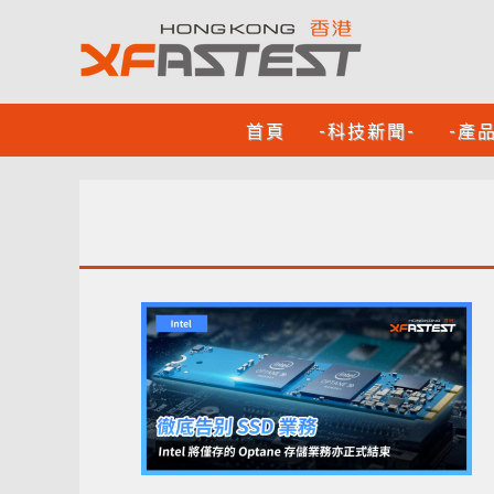
首頁
-科技新聞-
-產