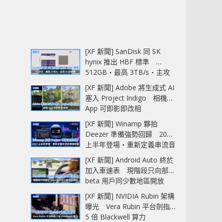
[XF 新聞] SanDisk 同 SK
hynix 推出 HBF 標準
512GB‧最高 3TB/s‧主攻
AI 記憶體
[XF 新聞] Adobe 將生成式 AI
塞入 Project Indigo 相機
App 可即影即改相
[XF 新聞] Winamp 夥拍
Deezer 準備強勢回歸 2027
上半年登場‧重新定義串流音
樂播放器
[XF 新聞] Android Auto 終於
加入車速表 現階段只向部分
beta 用戶同少數地區開放
[XF 新聞] NVIDIA Rubin 架構
曝光 Vera Rubin 平台劍指
5 倍 Blackwell 算力