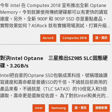
今年 Intel 在 Computex 2018 宣布推出全新 Optane
Memory，令到就算使用傳統硬碟都可以有更快的讀寫
速度。另外，全新 900P 和 905P SSD 亦是重點產品，
實際效果如何？ASRock 就有實機現場測試，打算升級
的用家不妨睇吓條片喇～～ 傳統 HDD 加速術 ASRock
Asrock
Computex 2018
速。資訊
這台 Live Demo 採用最新 Intel Optane Memory
32GB，搭配 1TB 傳統 Harddisk 後的加速效果如何？
這個應用方法，最適合預算不多
對決Intel Optane 三星推出SZ985 SLC固態硬
碟、3.2GB/s
Intel把自家的Optane SSD包裝成黑科技，號稱理論讀
寫速度和壽命都是普通SSD的千倍，不過就目前商用的
產品來看，不過就是（TLC SATA3）的10倍寫入和3倍
讀取，壽命更是還無從佐證。 為了對抗Intel和美光的這
一技術，三星在9月份被曝正在研發Z-NAND和快閃記憶
Intel
Samsung
速。資訊
頭條新聞
體晶片和相關控制器，採用SLC顆粒。TheReg拿到了