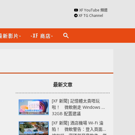
XF YouTube 頻道
XF TG Channel
最新影片-
-XF 商店-
search
最新文章
[XF 新聞] 記憶體太貴唔玩
啦！ 微軟刪走 Windows 11
32GB 配置建議
[XF 新聞] 酒店機場 Wi-Fi 淪
陷！ 微軟警告：登入頁面可