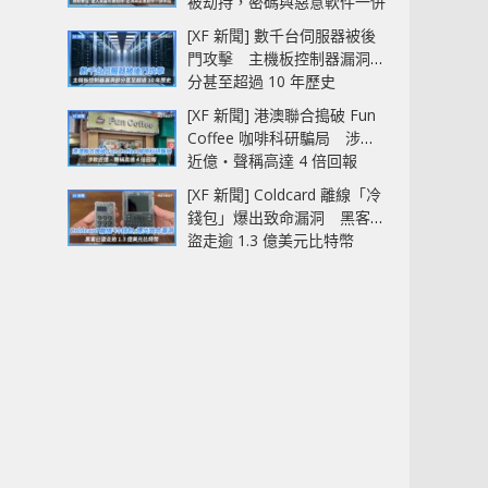
被劫持，密碼與惡意軟件一併
中招
[XF 新聞] 數千台伺服器被後
門攻擊 主機板控制器漏洞部
分甚至超過 10 年歷史
[XF 新聞] 港澳聯合搗破 Fun
Coffee 咖啡科研騙局 涉款
近億‧聲稱高達 4 倍回報
[XF 新聞] Coldcard 離線「冷
錢包」爆出致命漏洞 黑客已
盜走逾 1.3 億美元比特幣