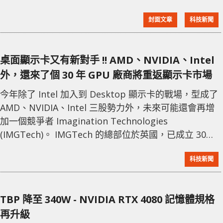
據禁令所示，隨了現時的產品外，還禁止任何峰值性
封面文章
科技新聞
能、晶片到晶片的 I/O 性能等於或大於 A100 等級的產
品運到中國。 有業界分析師表示，美國此舉主要是針對
中國掌握人工智能相關程式所需的技術。
桌面顯示卡又有新對手 !! AMD、NVIDIA、Intel
外，還來了個 30 年 GPU 廠商將重返顯示卡市場
今年除了 Intel 加入到 Desktop 顯示卡的戰場，型成了
AMD、NVIDIA、Intel 三股勢力外，未來可能還會再增
加一個競爭者 Imagination Technologies
(IMGTech)。 IMGTech 的總部位於英國，已成立 30
年，專注 GPU 開發，很早期也曾經做過 3D 顯示卡，不
科技新聞
過失利後改為專注 Mobile GPU 市場，Apple A 系列處
理器早前也是一直使用 IMGTech 的 PowerVR GPU 授
權，直到近期才開始自行研發 GPU 核
TBP 降至 340W - NVIDIA RTX 4080 記憶體規格
再升級