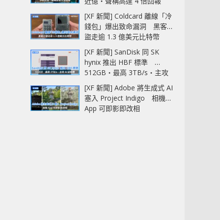
近億‧聲稱高達 4 倍回報
[XF 新聞] Coldcard 離線「冷
錢包」爆出致命漏洞 黑客已
盜走逾 1.3 億美元比特幣
[XF 新聞] SanDisk 同 SK
hynix 推出 HBF 標準
512GB‧最高 3TB/s‧主攻
AI 記憶體
[XF 新聞] Adobe 將生成式 AI
塞入 Project Indigo 相機
App 可即影即改相