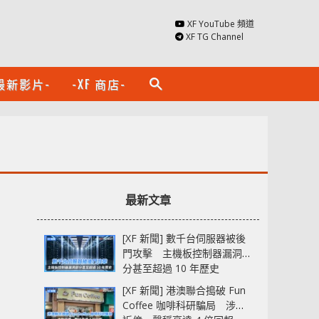
XF YouTube 頻道
XF TG Channel
最新影片-
-XF 商店-
search
最新文章
[XF 新聞] 數千台伺服器被後
門攻擊 主機板控制器漏洞部
分甚至超過 10 年歷史
[XF 新聞] 港澳聯合搗破 Fun
Coffee 咖啡科研騙局 涉款