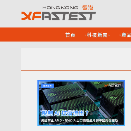
首頁
-科技新聞-
-產