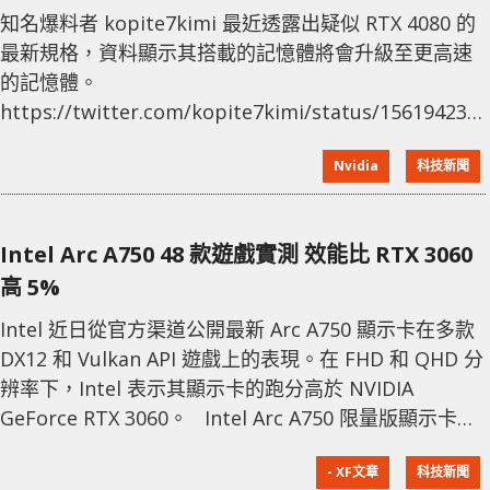
知名爆料者 kopite7kimi 最近透露出疑似 RTX 4080 的
最新規格，資料顯示其搭載的記憶體將會升級至更高速
的記憶體。
https://twitter.com/kopite7kimi/status/156194239
根據 kopite7kimi 在 Twitter 公佈的資料，NVIDIA
Nvidia
科技新聞
RTX 4080 將配備 AD103-300-A1 核心，擁有 9,728
CUDA、16GB 23Gbps GDDR6X 記憶體，比之前傳出的
21 Gbps
Intel Arc A750 48 款遊戲實測 效能比 RTX 3060
高 5%
Intel 近日從官方渠道公開最新 Arc A750 顯示卡在多款
DX12 和 Vulkan API 遊戲上的表現。在 FHD 和 QHD 分
辨率下，Intel 表示其顯示卡的跑分高於 NVIDIA
GeForce RTX 3060。 Intel Arc A750 限量版顯示卡採
用精簡的 ACM-G10 Alchemist GPU，擁有 448 個
- XF文章
科技新聞
EU、3584 個 ALU 和 192-bit 12GB GDDR6 記憶體，