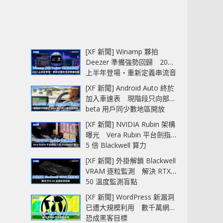
7680254976/
[XF 新聞] Winamp 夥拍
Deezer 準備強勢回歸 2027
上半年登場‧重新定義串流音
樂播放器
[XF 新聞] Android Auto 終於
加入車速表 現階段只向部分
beta 用戶同少數地區開放
[XF 新聞] NVIDIA Rubin 架構
曝光 Vera Rubin 平台劍指
5 倍 Blackwell 算力
[XF 新聞] 外掛解鎖 Blackwell
VRAM 逐粒監測 解決 RTX
50 溫度監測盲點
[XF 新聞] WordPress 新漏洞
已遭大規模利用 數千萬網站
恐成黑客目標