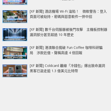
[XF 新聞] 酒店機場 Wi-Fi 淪陷！ 微軟警告：登入
頁面可被劫持，密碼與惡意軟件一併中招
[XF 新聞] 數千台伺服器被後門攻擊 主機板控制器
漏洞部分甚至超過 10 年歷史
[XF 新聞] 港澳聯合搗破 Fun Coffee 咖啡科研騙
局 涉款近億‧聲稱高達 4 倍回報
[XF 新聞] Coldcard 離線「冷錢包」爆出致命漏洞
黑客已盜走逾 1.3 億美元比特幣