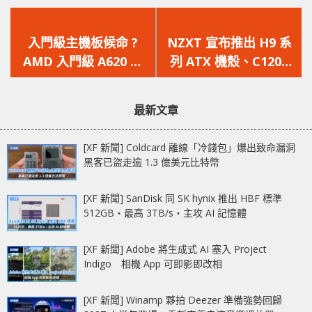
上
下
一
一
入門級主機板候命 ?
NZXT 宣布推出 H9 系
篇
篇
AMD 入門級 A620 主
列 ATX 機殼、C1200
文
文
機板消息開始浮上水
電源供應器和 Duo
章：
章：
面，入門平台蓄勢待發
RGB Duo 風扇
最新文章
[XF 新聞] Coldcard 離線「冷錢包」爆出致命漏洞
黑客已盜走逾 1.3 億美元比特幣
[XF 新聞] SanDisk 同 SK hynix 推出 HBF 標準
512GB‧最高 3TB/s‧主攻 AI 記憶體
[XF 新聞] Adobe 將生成式 AI 塞入 Project
Indigo 相機 App 可即影即改相
[XF 新聞] Winamp 夥拍 Deezer 準備強勢回歸