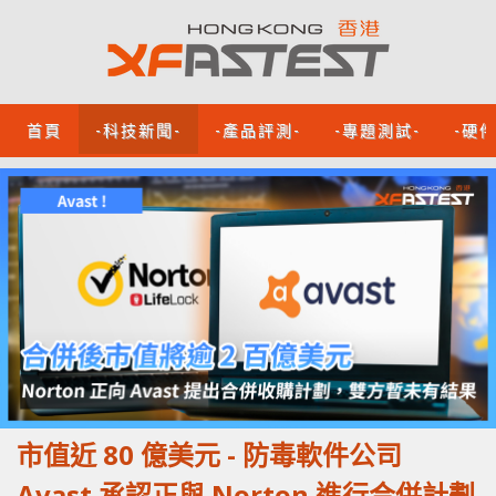
首頁
-科技新聞-
-產品評測-
-專題測試-
-硬
市值近 80 億美元 - 防毒軟件公司
Avast 承認正與 Norton 進行合併計劃