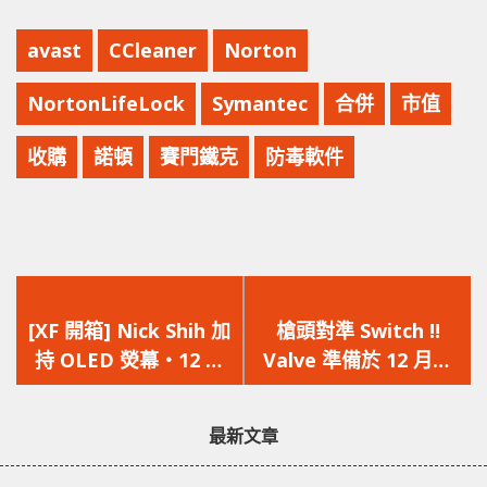
avast
CCleaner
Norton
NortonLifeLock
Symantec
合併
市值
收購
諾頓
賽門鐵克
防毒軟件
上
下
一
一
[XF 開箱] Nick Shih 加
槍頭對準 Switch !!
篇
篇
持 OLED 熒幕‧12 層
Valve 準備於 12 月推
文
文
PCB‧超頻一按即用
出 Steam Deck 掌上
章：
章：
ASRock Z590 OC
遊戲機
最新文章
Formula