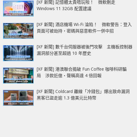
[XF 新聞] 記憶體太貴唔玩啦！ 微軟刪走
Windows 11 32GB 配置建議
[XF 新聞] 酒店機場 Wi-Fi 淪陷！ 微軟警告：登入
頁面可被劫持，密碼與惡意軟件一併中招
[XF 新聞] 數千台伺服器被後門攻擊 主機板控制器
漏洞部分甚至超過 10 年歷史
[XF 新聞] 港澳聯合搗破 Fun Coffee 咖啡科研騙
局 涉款近億‧聲稱高達 4 倍回報
[XF 新聞] Coldcard 離線「冷錢包」爆出致命漏洞
黑客已盜走逾 1.3 億美元比特幣