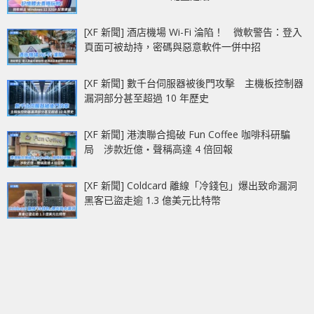
[XF 新聞] 酒店機場 Wi-Fi 淪陷！ 微軟警告：登入
頁面可被劫持，密碼與惡意軟件一併中招
[XF 新聞] 數千台伺服器被後門攻擊 主機板控制器
漏洞部分甚至超過 10 年歷史
[XF 新聞] 港澳聯合搗破 Fun Coffee 咖啡科研騙
局 涉款近億‧聲稱高達 4 倍回報
[XF 新聞] Coldcard 離線「冷錢包」爆出致命漏洞
黑客已盜走逾 1.3 億美元比特幣