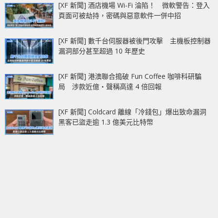
[XF 新聞] 酒店機場 Wi-Fi 淪陷！ 微軟警告：登入
頁面可被劫持，密碼與惡意軟件一併中招
[XF 新聞] 數千台伺服器被後門攻擊 主機板控制器
漏洞部分甚至超過 10 年歷史
[XF 新聞] 港澳聯合搗破 Fun Coffee 咖啡科研騙
局 涉款近億‧聲稱高達 4 倍回報
[XF 新聞] Coldcard 離線「冷錢包」爆出致命漏洞
黑客已盜走逾 1.3 億美元比特幣