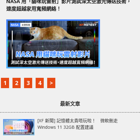
NASA 用「貓咪玩雷射」影片測試深太空激光傳送技術，
速度超越家用寬頻網絡！
1
2
3
4
>
最新文章
[XF 新聞] 記憶體太貴唔玩啦！ 微軟刪走
Windows 11 32GB 配置建議