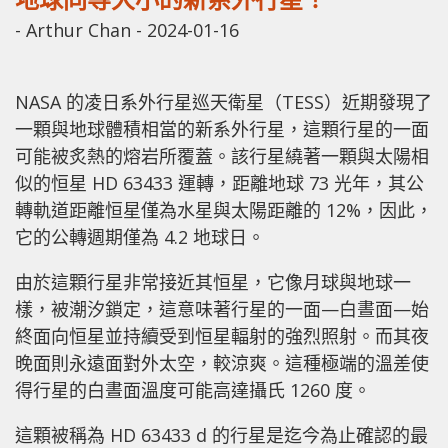
-
Arthur Chan
-
2024-01-16
NASA 的凌日系外行星巡天衛星（TESS）近期發現了
一顆與地球體積相當的新系外行星，這顆行星的一面
可能被炙熱的熔岩所覆蓋。該行星繞著一顆與太陽相
似的恒星 HD 63433 運轉，距離地球 73 光年，其公
轉軌道距離恒星僅為水星與太陽距離的 12%，因此，
它的公轉週期僅為 4.2 地球日。
由於這顆行星非常接近其恒星，它像月球與地球一
樣，被潮汐鎖定，這意味著行星的一面—白晝面—始
終面向恒星並持續受到恒星輻射的強烈照射。而其夜
晚面則永遠面對外太空，較涼爽。這種極端的溫差使
得行星的白晝面溫度可能高達攝氏 1260 度。
這顆被稱為 HD 63433 d 的行星是迄今為止確認的最