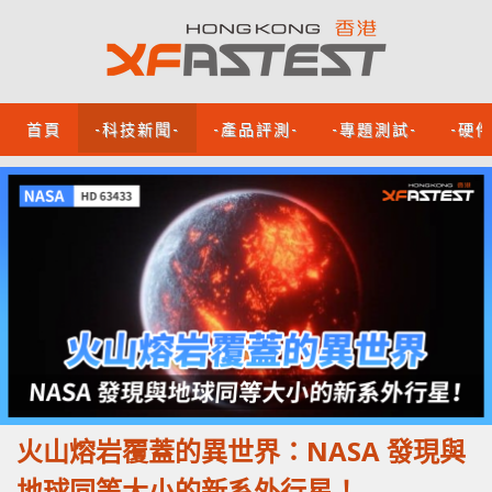
首頁
-科技新聞-
-產品評測-
-專題測試-
-硬
火山熔岩覆蓋的異世界：NASA 發現與
地球同等大小的新系外行星！