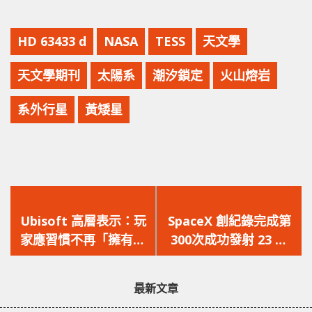
HD 63433 d
NASA
TESS
天文學
天文學期刊
太陽系
潮汐鎖定
火山熔岩
系外行星
黃矮星
上
下
一
一
Ubisoft 高層表示：玩
SpaceX 創紀錄完成第
篇
篇
家應習慣不再「擁有」
300次成功發射 23 顆
文
文
電子遊戲的時代！
Starlink 衛星升空！
章：
章：
最新文章