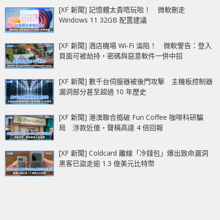
[XF 新聞] 記憶體太貴唔玩啦！ 微軟刪走
Windows 11 32GB 配置建議
[XF 新聞] 酒店機場 Wi-Fi 淪陷！ 微軟警告：登入
頁面可被劫持，密碼與惡意軟件一併中招
[XF 新聞] 數千台伺服器被後門攻擊 主機板控制器
漏洞部分甚至超過 10 年歷史
[XF 新聞] 港澳聯合搗破 Fun Coffee 咖啡科研騙
局 涉款近億‧聲稱高達 4 倍回報
[XF 新聞] Coldcard 離線「冷錢包」爆出致命漏洞
黑客已盜走逾 1.3 億美元比特幣