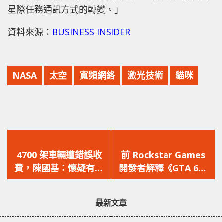
星際任務通訊方式的轉變。」
資料來源：
BUSINESS INSIDER
NASA
太空
寬頻網絡
激光技術
貓咪
上
下
一
一
4700 架車輛遭錯誤收
前 Rockstar Games
篇
篇
費，陳國基：懷疑有人
開發者解釋《GTA 6》
文
文
干擾西隧收費系統！
為何在 PS5 和 Xbox 系
章：
章：
列上市後才登陸 PC 平
最新文章
台！