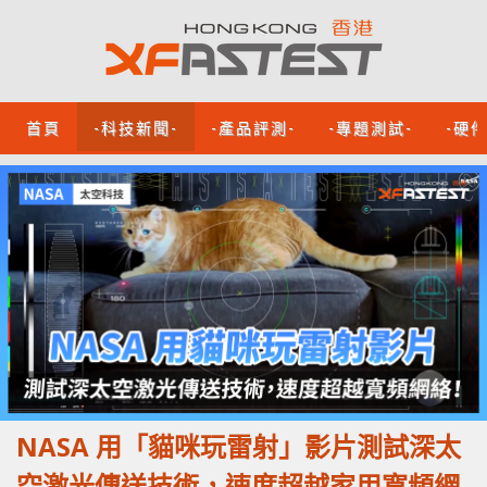
首頁
-科技新聞-
-產品評測-
-專題測試-
-硬
NASA 用「貓咪玩雷射」影片測試深太
空激光傳送技術，速度超越家用寬頻網