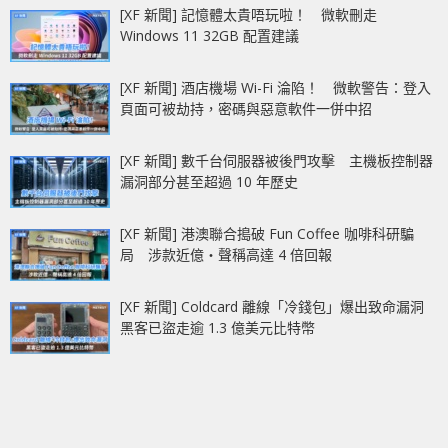
[XF 新聞] 記憶體太貴唔玩啦！ 微軟刪走
Windows 11 32GB 配置建議
[XF 新聞] 酒店機場 Wi-Fi 淪陷！ 微軟警告：登入
頁面可被劫持，密碼與惡意軟件一併中招
[XF 新聞] 數千台伺服器被後門攻擊 主機板控制器
漏洞部分甚至超過 10 年歷史
[XF 新聞] 港澳聯合搗破 Fun Coffee 咖啡科研騙
局 涉款近億‧聲稱高達 4 倍回報
[XF 新聞] Coldcard 離線「冷錢包」爆出致命漏洞
黑客已盜走逾 1.3 億美元比特幣