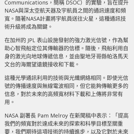
Communications，簡稱 DSOC）的實驗，旨在提升
NASA與深太空航天器及宇航員之間的通訊速度和頻
寬。隨著NASA計畫將宇航員送往火星，這種通訊技
術升級將成為關鍵。
在加州的 JPL 表山設施發射的強力激光信號，作為幫
助心智飛船定位其傳輸器的信標。隨後，飛船利用自
身的激光向地球傳遞信息，並由聖地牙哥縣帕洛馬天
文台的海爾望遠鏡接收和下載。
這種光學通訊利用的技術與光纖網絡相同。即使光信
號的傳播速度與無線電波相同，但它能夠傳輸更多的
信息，對於未來的高頻寬材料下載和上傳將非常有
用。
NASA 副署長 Pam Melroy 在新聞稿中表示：「提高
我們的頻寬對於達成未來的探索和科學目標至關重
要，我們期待這項技術的持續進步，以及它對於未來