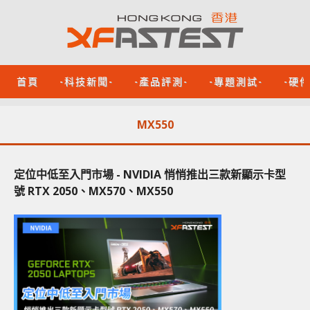
首頁
-科技新聞-
-產品評測-
-專題測試-
-硬
MX550
定位中低至入門市場 - NVIDIA 悄悄推出三款新顯示卡型
號 RTX 2050、MX570、MX550