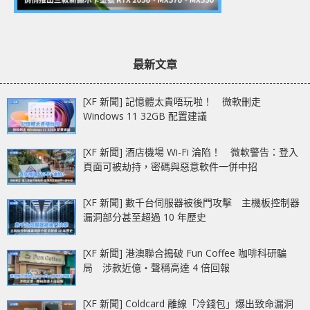
最新文章
[XF 新聞] 記憶體太貴唔玩啦！ 微軟刪走
Windows 11 32GB 配置建議
[XF 新聞] 酒店機場 Wi-Fi 淪陷！ 微軟警告：登入
頁面可被劫持，密碼與惡意軟件一併中招
[XF 新聞] 數千台伺服器被後門攻擊 主機板控制器
漏洞部分甚至超過 10 年歷史
[XF 新聞] 港澳聯合搗破 Fun Coffee 咖啡科研騙
局 涉款近億‧聲稱高達 4 倍回報
[XF 新聞] Coldcard 離線「冷錢包」爆出致命漏洞