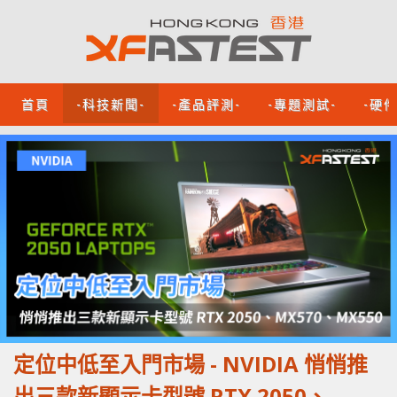
首頁
-科技新聞-
-產品評測-
-專題測試-
-硬
定位中低至入門市場 - NVIDIA 悄悄推
出三款新顯示卡型號 RTX 2050、