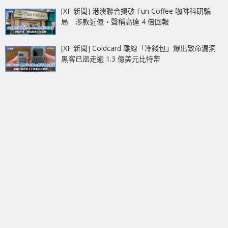
[XF 新聞] 港澳聯合搗破 Fun Coffee 咖啡科研騙
局 涉款近億‧聲稱高達 4 倍回報
[XF 新聞] Coldcard 離線「冷錢包」爆出致命漏洞
黑客已盜走逾 1.3 億美元比特幣