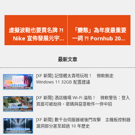
上
下
一
一
虛擬波鞋也要買名牌 ?!
「變態」為年度最重要
篇
篇
Nike 宣佈發展元宇
一詞 ?! Pornhub 2021
文
文
宙，已收購虛擬服裝公
報告出爐，看看今年最
章：
章：
司 RTFKT
受歡迎的關鍵詞吧 !!
最新文章
[XF 新聞] 記憶體太貴唔玩啦！ 微軟刪走
Windows 11 32GB 配置建議
[XF 新聞] 酒店機場 Wi-Fi 淪陷！ 微軟警告：登入
頁面可被劫持，密碼與惡意軟件一併中招
[XF 新聞] 數千台伺服器被後門攻擊 主機板控制器
漏洞部分甚至超過 10 年歷史