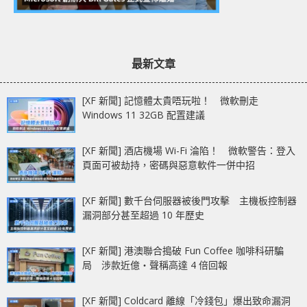
最新文章
[XF 新聞] 記憶體太貴唔玩啦！ 微軟刪走
Windows 11 32GB 配置建議
[XF 新聞] 酒店機場 Wi-Fi 淪陷！ 微軟警告：登入
頁面可被劫持，密碼與惡意軟件一併中招
[XF 新聞] 數千台伺服器被後門攻擊 主機板控制器
漏洞部分甚至超過 10 年歷史
[XF 新聞] 港澳聯合搗破 Fun Coffee 咖啡科研騙
局 涉款近億‧聲稱高達 4 倍回報
[XF 新聞] Coldcard 離線「冷錢包」爆出致命漏洞