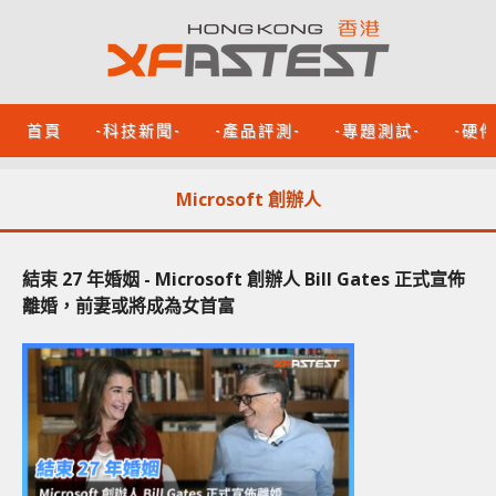
首頁
-科技新聞-
-產品評測-
-專題測試-
-硬
Microsoft 創辦人
結束 27 年婚姻 - Microsoft 創辦人 Bill Gates 正式宣佈
離婚，前妻或將成為女首富