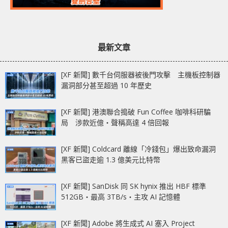
最新文章
[XF 新聞] 數千台伺服器被後門攻擊 主機板控制器
漏洞部分甚至超過 10 年歷史
[XF 新聞] 港澳聯合搗破 Fun Coffee 咖啡科研騙
局 涉款近億‧聲稱高達 4 倍回報
[XF 新聞] Coldcard 離線「冷錢包」爆出致命漏洞
黑客已盜走逾 1.3 億美元比特幣
[XF 新聞] SanDisk 同 SK hynix 推出 HBF 標準
512GB‧最高 3TB/s‧主攻 AI 記憶體
[XF 新聞] Adobe 將生成式 AI 塞入 Project