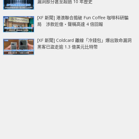
漏洞部分甚至超過 10 年歷史
[XF 新聞] 港澳聯合搗破 Fun Coffee 咖啡科研騙
局 涉款近億‧聲稱高達 4 倍回報
[XF 新聞] Coldcard 離線「冷錢包」爆出致命漏洞
黑客已盜走逾 1.3 億美元比特幣