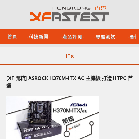
首頁
-科技新聞-
-產品評測-
-專題測試-
-硬
ITx
[XF 開箱] ASROCK H370M-ITX AC 主機板 打造 HTPC 首
選