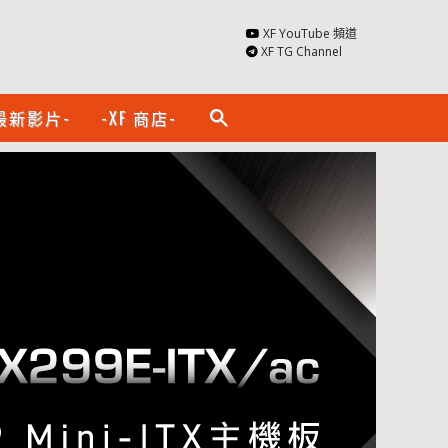
XF YouTube 頻道
XF TG Channel
最新影片-
-XF 商店-
search