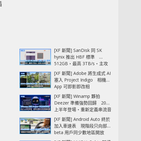
插
[XF 新聞] SanDisk 同 SK
hynix 推出 HBF 標準
512GB‧最高 3TB/s‧主攻
AI 記憶體
[XF 新聞] Adobe 將生成式 AI
塞入 Project Indigo 相機
App 可即影即改相
[XF 新聞] Winamp 夥拍
Deezer 準備強勢回歸 2027
上半年登場‧重新定義串流音
樂播放器
[XF 新聞] Android Auto 終於
加入車速表 現階段只向部分
beta 用戶同少數地區開放