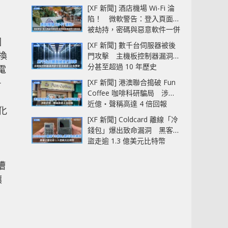
[XF 新聞] 酒店機場 Wi-Fi 淪
陷！ 微軟警告：登入頁面可
被劫持，密碼與惡意軟件一併
中招
因
[XF 新聞] 數千台伺服器被後
換
門攻擊 主機板控制器漏洞部
分甚至超過 10 年歷史
電
－
[XF 新聞] 港澳聯合搗破 Fun
Coffee 咖啡科研騙局 涉款
近億‧聲稱高達 4 倍回報
佳化
[XF 新聞] Coldcard 離線「冷
錢包」爆出致命漏洞 黑客已
盜走逾 1.3 億美元比特幣
槽
讓