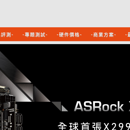
品評測-
-專題測試-
-硬件價格-
-商業方案-
-