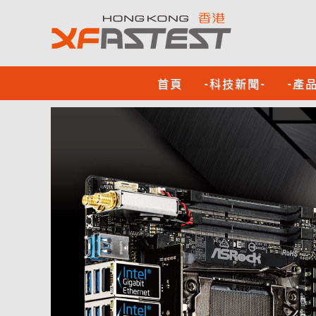
首頁
-科技新聞-
-產