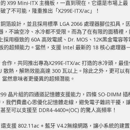
99 Mini-ITX 主機板，一直到現在，它還是市場上最
不可能，隆重推出「X299E-ITX/ac」！
2盎司銅箔設計，並且採用標準 LGA 2066 處理器腳位扣具，
散熱器，不論空冷、水冷都不受限。而為了在有限的面積裡，
極致的 60A 高效電感、Dr. MOS、12K黑金電容等
擬大板的超頻能力。當然，支援 Intel 最新的 18 核心處理器
er 合作，共同推出專為X299E-ITX/ac 打造的水冷頭，最
 散熱，解熱效能高達 300 瓦以上。除此之外，更可以有
果，當然意味者更優異的超頻潛能。
 X299 晶片組的四通道記憶體支援能力，四條 SO-DIMM 插
時，我們費盡心思優化記憶體走線，避免電子雜訊干擾，
以支援至 DDR4-4400+(OC) 的驚人高頻率！
以外，還支援 802.11ac + 藍牙 V4.2無線網路，讓小系統的建置