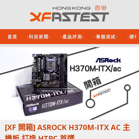
首頁
-科技新聞-
-產品評測-
-專題測試-
-硬
[XF 開箱] ASROCK H370M-ITX AC 主
機板 打造 HTPC 首選