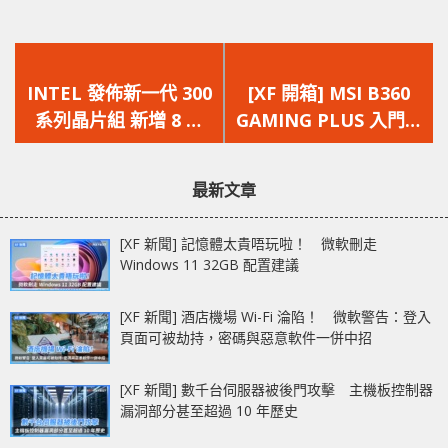
上
下
一
一
INTEL 發佈新一代 300
[XF 開箱] MSI B360
篇
篇
系列晶片組 新增 8 款
GAMING PLUS 入門電
文
文
Coffee Lake 處理器產
競風主機板
章：
章：
品
最新文章
[XF 新聞] 記憶體太貴唔玩啦！ 微軟刪走
Windows 11 32GB 配置建議
[XF 新聞] 酒店機場 Wi-Fi 淪陷！ 微軟警告：登入
頁面可被劫持，密碼與惡意軟件一併中招
[XF 新聞] 數千台伺服器被後門攻擊 主機板控制器
漏洞部分甚至超過 10 年歷史