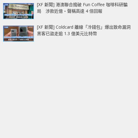
[XF 新聞] 港澳聯合搗破 Fun Coffee 咖啡科研騙
局 涉款近億‧聲稱高達 4 倍回報
[XF 新聞] Coldcard 離線「冷錢包」爆出致命漏洞
黑客已盜走逾 1.3 億美元比特幣