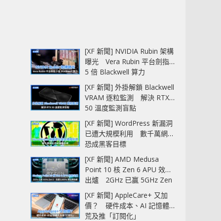
[XF 新聞] NVIDIA Rubin 架構
曝光 Vera Rubin 平台劍指
5 倍 Blackwell 算力
[XF 新聞] 外掛解鎖 Blackwell
VRAM 逐粒監測 解決 RTX
50 溫度監測盲點
[XF 新聞] WordPress 新漏洞
已遭大規模利用 數千萬網站
恐成黑客目標
[XF 新聞] AMD Medusa
Point 10 核 Zen 6 APU 效能
出爐 2GHz 已贏 5GHz Zen
5‧全速 5.4GHz 更拉開距離
[XF 新聞] AppleCare+ 又加
價？ 硬件成本、AI 記憶體
荒及推「訂閱化」