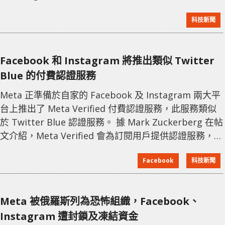
解釋道：「您可以隨時停用 Threads 個人檔案，但只能
科技新聞
透過刪除 Instagram 帳戶來刪除 Threads 個人檔
案。」Meta 在政策頁面上進一步解釋，Threads 個人
檔案是使用者的 Instagram 帳戶的一部分，這個限制讓
Facebook 和 Instagram 將推出類似 Twitter
許多用戶大感驚訝
Blue 的付費認證服務
Meta 正準備於自家的 Facebook 及 Instagram 兩大平
台上推出了 Meta Verified 付費認證服務，此服務類似
於 Twitter Blue 認證服務。 據 Mark Zuckerberg 在帖
文介紹，Meta Verified 會為訂閱用戶提供認證服務，以
及直接的客服支援與額外的假冒身分防範措施。用戶可
Facebook
科技新聞
於 iOS、Android APP 上訂閱，亦可於網頁版中訂閱。
前者月費為 US$15，若轉到 Facebook 網頁訂閱則為
US$12。 此外訂
Meta 被俄羅斯列為恐怖組織，Facebook、
Instagram 遭封鎖及凍結資金