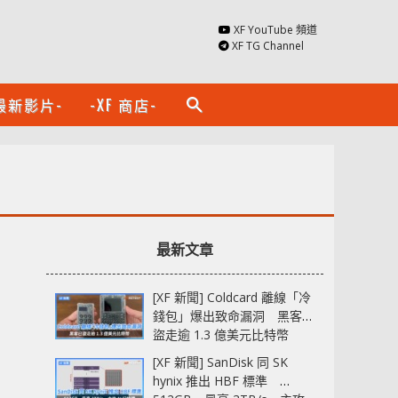
XF YouTube 頻道
XF TG Channel
最新影片-
-XF 商店-
search
最新文章
[XF 新聞] Coldcard 離線「冷
錢包」爆出致命漏洞 黑客已
盜走逾 1.3 億美元比特幣
[XF 新聞] SanDisk 同 SK
hynix 推出 HBF 標準