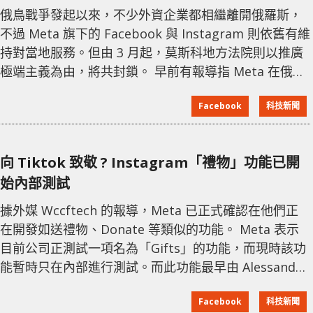
俄鳥戰爭發起以來，不少外資企業都相繼離開俄羅斯，
不過 Meta 旗下的 Facebook 與 Instagram 則依舊有維
持對當地服務。但由 3 月起，莫斯科地方法院則以推廣
極端主義為由，將共封鎖。 早前有報導指 Meta 在俄烏
戰爭爆發後，曾修改過 Facebook 和 Instagram 等平台
Facebook
科技新聞
的仇恨言論政策，容許烏克蘭與鄰近國家的用戶可發佈
對待俄羅斯的仇恨、以暴制暴等貼文。而俄羅斯指控
Meta 縱容「恐俄症」，並以「極端主義活動」為由封
向 Tiktok 致敬 ? ​Instagram「禮物」功能已開
鎖這些平台，雖 Meta 曾上訴但亦遭到法院
始內部測試
據外媒 Wccftech 的報導，Meta 已正式確認在他們正
在開發如送禮物、Donate 等類似的功能。 Meta 表示
目前公司正測試一項名為「Gifts」的功能，而現時該功
能暫時只在內部進行測試。而此功能最早由 Alessandro
Paluzzi 在 7 月份發現的，此開發者在 Instagram 上一
Facebook
科技新聞
個名為「Content Appreciation」的選單下發現了一個