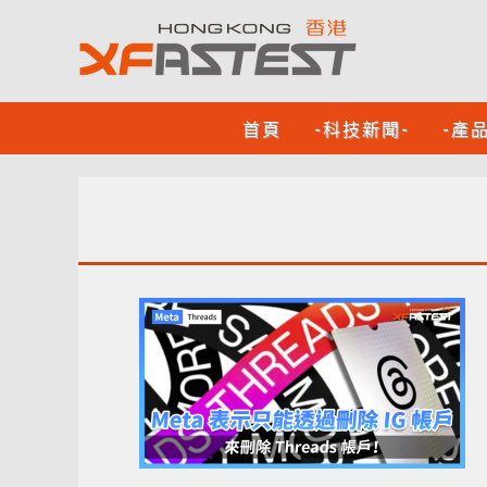
首頁
-科技新聞-
-產