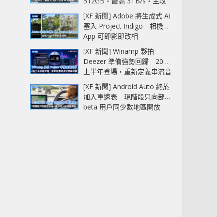
512GB‧最高 3TB/s‧主攻
AI 記憶體
[XF 新聞] Adobe 將生成式 AI
塞入 Project Indigo 相機
App 可即影即改相
[XF 新聞] Winamp 夥拍
Deezer 準備強勢回歸 2027
上半年登場‧重新定義串流音
樂播放器
[XF 新聞] Android Auto 終於
加入車速表 現階段只向部分
beta 用戶同少數地區開放