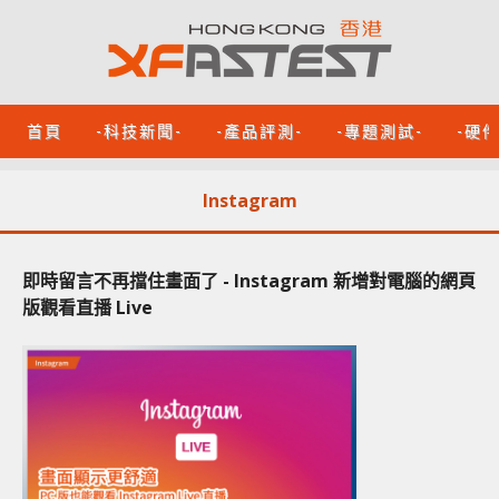
首頁
-科技新聞-
-產品評測-
-專題測試-
-硬
Instagram
即時留言不再擋住畫面了 - Instagram 新增對電腦的網頁
版觀看直播 Live