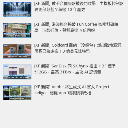
[XF 新聞] 數千台伺服器被後門攻擊 主機板控制器
漏洞部分甚至超過 10 年歷史
[XF 新聞] 港澳聯合搗破 Fun Coffee 咖啡科研騙
局 涉款近億‧聲稱高達 4 倍回報
[XF 新聞] Coldcard 離線「冷錢包」爆出致命漏洞
黑客已盜走逾 1.3 億美元比特幣
[XF 新聞] SanDisk 同 SK hynix 推出 HBF 標準
512GB‧最高 3TB/s‧主攻 AI 記憶體
[XF 新聞] Adobe 將生成式 AI 塞入 Project
Indigo 相機 App 可即影即改相