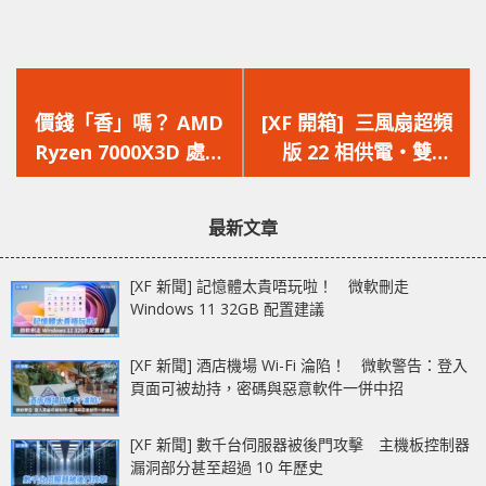
上
下
一
一
價錢「香」嗎？ AMD
[XF 開箱] 三風扇超頻
篇
篇
Ryzen 7000X3D 處理
版 22 相供電‧雙
文
文
器效能下周解禁
BIOS‧V 形散熱器
章：
章：
ASRock AMD Radeon
最新文章
RX 7900 XTX Taichi
24GB OC
[XF 新聞] 記憶體太貴唔玩啦！ 微軟刪走
Windows 11 32GB 配置建議
[XF 新聞] 酒店機場 Wi-Fi 淪陷！ 微軟警告：登入
頁面可被劫持，密碼與惡意軟件一併中招
[XF 新聞] 數千台伺服器被後門攻擊 主機板控制器
漏洞部分甚至超過 10 年歷史