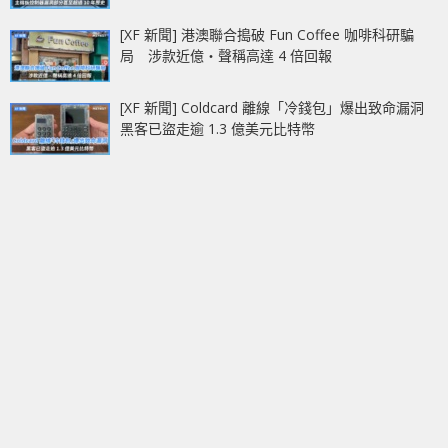
[XF 新聞] 港澳聯合搗破 Fun Coffee 咖啡科研騙
局 涉款近億‧聲稱高達 4 倍回報
[XF 新聞] Coldcard 離線「冷錢包」爆出致命漏洞
黑客已盜走逾 1.3 億美元比特幣