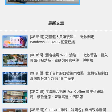
最新文章
[XF 新聞] 記憶體太貴唔玩啦！ 微軟刪走
Windows 11 32GB 配置建議
[XF 新聞] 酒店機場 Wi-Fi 淪陷！ 微軟警告：登入
頁面可被劫持，密碼與惡意軟件一併中招
[XF 新聞] 數千台伺服器被後門攻擊 主機板控制器
漏洞部分甚至超過 10 年歷史
[XF 新聞] 港澳聯合搗破 Fun Coffee 咖啡科研騙
局 涉款近億‧聲稱高達 4 倍回報
[XF 新聞] Coldcard 離線「冷錢包」爆出致命漏洞