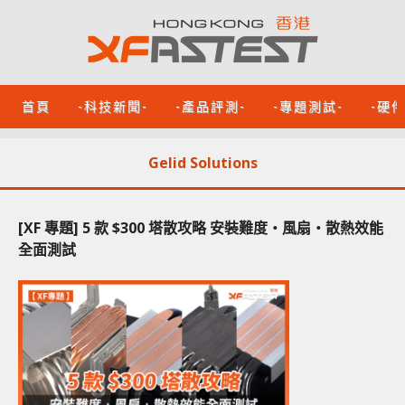
首頁
-科技新聞-
-產品評測-
-專題測試-
-硬
Gelid Solutions
[XF 專題] 5 款 $300 塔散攻略 安裝難度‧風扇‧散熱效能
全面測試