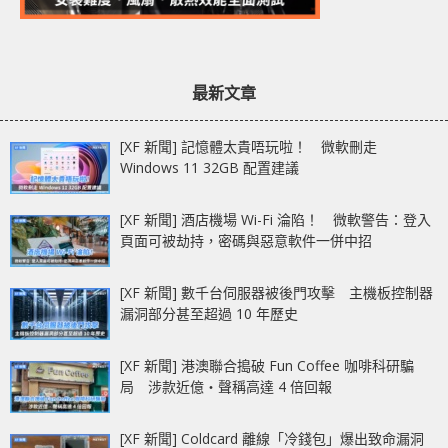
最新文章
[XF 新聞] 記憶體太貴唔玩啦！ 微軟刪走
Windows 11 32GB 配置建議
[XF 新聞] 酒店機場 Wi-Fi 淪陷！ 微軟警告：登入
頁面可被劫持，密碼與惡意軟件一併中招
[XF 新聞] 數千台伺服器被後門攻擊 主機板控制器
漏洞部分甚至超過 10 年歷史
[XF 新聞] 港澳聯合搗破 Fun Coffee 咖啡科研騙
局 涉款近億‧聲稱高達 4 倍回報
[XF 新聞] Coldcard 離線「冷錢包」爆出致命漏洞