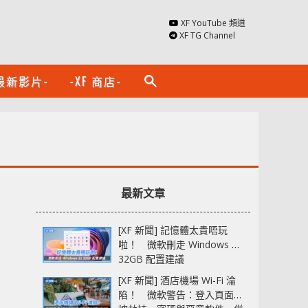
XF YouTube 頻道
XF TG Channel
最新影片-
-XF 商店-
search
最新文章
[XF 新聞] 記憶體太貴唔玩
啦！ 微軟刪走 Windows 11
32GB 配置建議
[XF 新聞] 酒店機場 Wi-Fi 淪
陷！ 微軟警告：登入頁面可