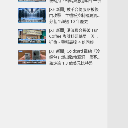
被劫持，密碼與惡意軟件一併
中招
[XF 新聞] 數千台伺服器被後
門攻擊 主機板控制器漏洞部
分甚至超過 10 年歷史
[XF 新聞] 港澳聯合搗破 Fun
Coffee 咖啡科研騙局 涉款
近億‧聲稱高達 4 倍回報
[XF 新聞] Coldcard 離線「冷
錢包」爆出致命漏洞 黑客已
盜走逾 1.3 億美元比特幣