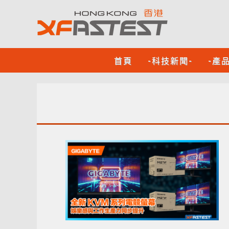
首頁
-科技新聞-
-產