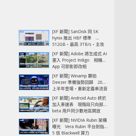
[XF 新聞] SanDisk 同 SK
hynix 推出 HBF 標準
512GB‧最高 3TB/s‧主攻
AI 記憶體
[XF 新聞] Adobe 將生成式 AI
塞入 Project Indigo 相機
App 可即影即改相
[XF 新聞] Winamp 夥拍
Deezer 準備強勢回歸 2027
上半年登場‧重新定義串流音
樂播放器
[XF 新聞] Android Auto 終於
加入車速表 現階段只向部分
beta 用戶同少數地區開放
[XF 新聞] NVIDIA Rubin 架構
曝光 Vera Rubin 平台劍指
5 倍 Blackwell 算力