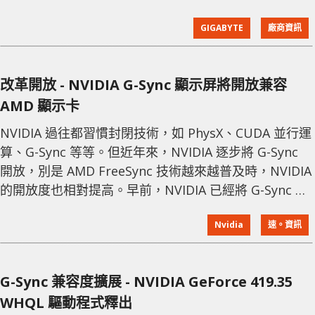
著生活型態的改變，人手多台設備的時代，如何將產品
GIGABYTE
廠商資訊
設計更貼近人們使用行為是技嘉一直以來的品牌核心，
於是技嘉推出 M 系列、內建 KVM 的電競螢幕，M 系列
螢幕搭載 USB Type-C 介面，除了提供資料傳輸、影像
改革開放 - NVIDIA G-Sync 顯示屏將開放兼容
之外，還具備行動裝置的充電功能，玩家只要將設備連
AMD 顯示卡
接至螢幕，就可以進行最直覺地
NVIDIA 過往都習慣封閉技術，如 PhysX、CUDA 並行運
算、G-Sync 等等。但近年來，NVIDIA 逐步將 G-Sync
開放，別是 AMD FreeSync 技術越來越普及時，NVIDIA
的開放度也相對提高。早前，NVIDIA 已經將 G-Sync 兼
容 FreeSync 顯示器，當然在畫質表現上還是有所不
Nvidia
速。資訊
同。 而最近 NVIDIA 證實，不久之後推出的 G-Sync 顯
示屏將正式支持 VESA VRR Adaptive Sync 技術，意味
著 AMD 顯示卡也能
G-Sync 兼容度擴展 - NVIDIA GeForce 419.35
WHQL 驅動程式釋出