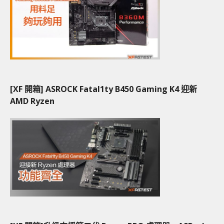
[XF 開箱] ASROCK Fatal1ty B450 Gaming K4 迎新
AMD Ryzen