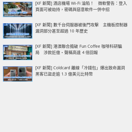
[XF 新聞] 酒店機場 Wi-Fi 淪陷！ 微軟警告：登入
頁面可被劫持，密碼與惡意軟件一併中招
[XF 新聞] 數千台伺服器被後門攻擊 主機板控制器
漏洞部分甚至超過 10 年歷史
[XF 新聞] 港澳聯合搗破 Fun Coffee 咖啡科研騙
局 涉款近億‧聲稱高達 4 倍回報
[XF 新聞] Coldcard 離線「冷錢包」爆出致命漏洞
黑客已盜走逾 1.3 億美元比特幣