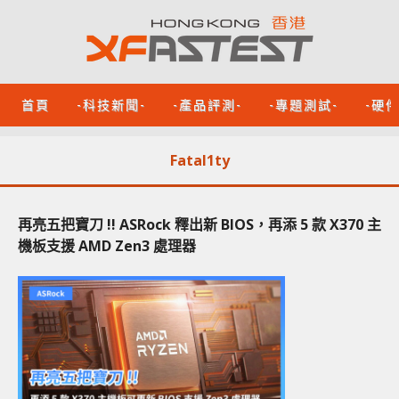
首頁
-科技新聞-
-產品評測-
-專題測試-
-硬
Fatal1ty
再亮五把寶刀 !! ASRock 釋出新 BIOS，再添 5 款 X370 主
機板支援 AMD Zen3 處理器