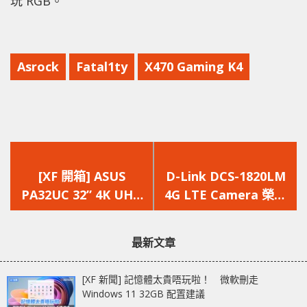
玩 RGB。
Asrock
Fatal1ty
X470 Gaming K4
上
下
一
一
[XF 開箱] ASUS
D-Link DCS-1820LM
篇
篇
PA32UC 32” 4K UHD
4G LTE Camera 榮獲
文
文
輸出 專業級色準送硬
Computex d&i
章：
章：
件校準工具
award 展現創新實力
最新文章
[XF 新聞] 記憶體太貴唔玩啦！ 微軟刪走
Windows 11 32GB 配置建議