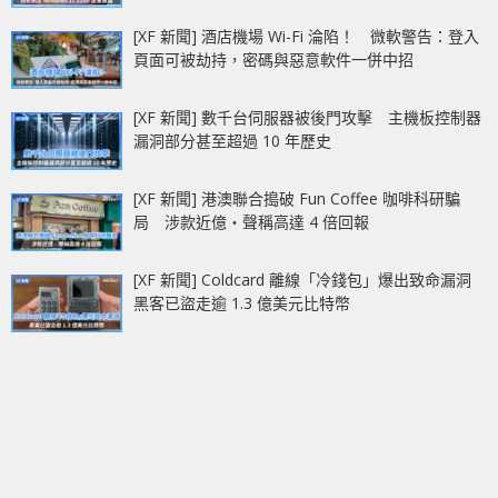
[XF 新聞] 酒店機場 Wi-Fi 淪陷！ 微軟警告：登入
頁面可被劫持，密碼與惡意軟件一併中招
[XF 新聞] 數千台伺服器被後門攻擊 主機板控制器
漏洞部分甚至超過 10 年歷史
[XF 新聞] 港澳聯合搗破 Fun Coffee 咖啡科研騙
局 涉款近億‧聲稱高達 4 倍回報
[XF 新聞] Coldcard 離線「冷錢包」爆出致命漏洞
黑客已盜走逾 1.3 億美元比特幣