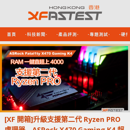
首頁
-科技新聞-
-產品評測-
-專題測試-
-硬
[XF 開箱]升級支援第二代 Ryzen PRO
處理器 ASRock X470 Gaming K4 超