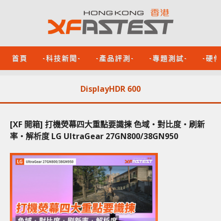
首頁
-科技新聞-
-產品評測-
-專題測試-
-硬
DisplayHDR 600
[XF 開箱] 打機熒幕四大重點要識揀 色域‧對比度‧刷新
率‧解析度 LG UltraGear 27GN800/38GN950