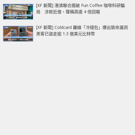
[XF 新聞] 港澳聯合搗破 Fun Coffee 咖啡科研騙
局 涉款近億‧聲稱高達 4 倍回報
[XF 新聞] Coldcard 離線「冷錢包」爆出致命漏洞
黑客已盜走逾 1.3 億美元比特幣