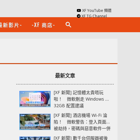
XF YouTube 頻道
XF TG Channel
最新影片-
-XF 商店-
search
最新文章
[XF 新聞] 記憶體太貴唔玩
啦！ 微軟刪走 Windows 11
32GB 配置建議
[XF 新聞] 酒店機場 Wi-Fi 淪
陷！ 微軟警告：登入頁面可
被劫持，密碼與惡意軟件一併
中招
[XF 新聞] 數千台伺服器被後