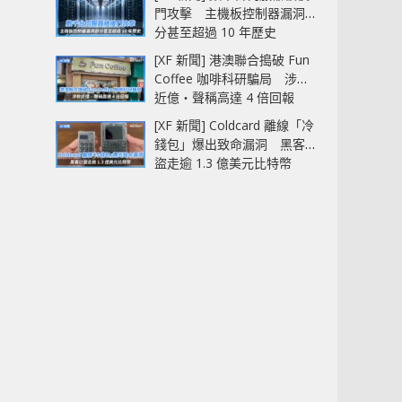
門攻擊 主機板控制器漏洞部
分甚至超過 10 年歷史
[XF 新聞] 港澳聯合搗破 Fun
Coffee 咖啡科研騙局 涉款
近億‧聲稱高達 4 倍回報
[XF 新聞] Coldcard 離線「冷
錢包」爆出致命漏洞 黑客已
盜走逾 1.3 億美元比特幣