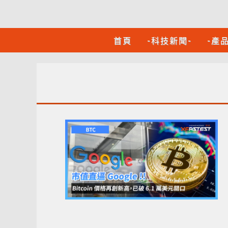
首頁
-科技新聞-
-產