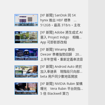
[XF 新聞] SanDisk 同 SK
hynix 推出 HBF 標準
512GB‧最高 3TB/s‧主攻
AI 記憶體
[XF 新聞] Adobe 將生成式 AI
塞入 Project Indigo 相機
App 可即影即改相
[XF 新聞] Winamp 夥拍
Deezer 準備強勢回歸 2027
上半年登場‧重新定義串流音
樂播放器
[XF 新聞] Android Auto 終於
加入車速表 現階段只向部分
beta 用戶同少數地區開放
[XF 新聞] NVIDIA Rubin 架構
曝光 Vera Rubin 平台劍指
5 倍 Blackwell 算力