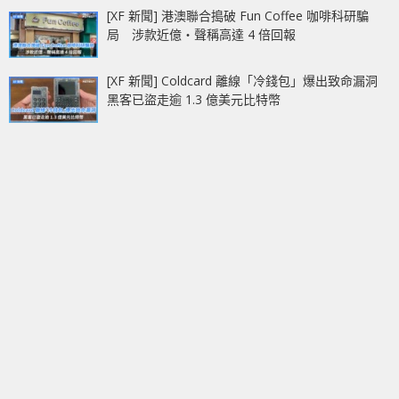
[XF 新聞] 港澳聯合搗破 Fun Coffee 咖啡科研騙
局 涉款近億‧聲稱高達 4 倍回報
[XF 新聞] Coldcard 離線「冷錢包」爆出致命漏洞
黑客已盜走逾 1.3 億美元比特幣