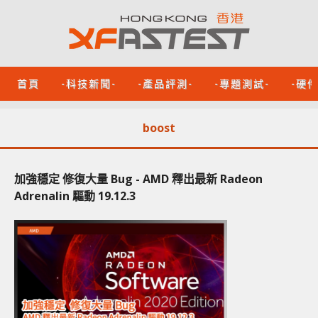
首頁
-科技新聞-
-產品評測-
-專題測試-
-硬
boost
加強穩定 修復大量 Bug - AMD 釋出最新 Radeon
Adrenalin 驅動 19.12.3