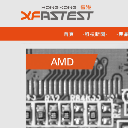
首頁
-科技新聞-
-產