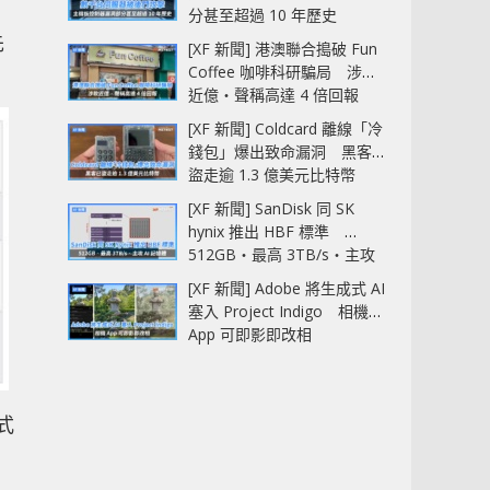
分甚至超過 10 年歷史
先
[XF 新聞] 港澳聯合搗破 Fun
Coffee 咖啡科研騙局 涉款
近億‧聲稱高達 4 倍回報
[XF 新聞] Coldcard 離線「冷
錢包」爆出致命漏洞 黑客已
盜走逾 1.3 億美元比特幣
[XF 新聞] SanDisk 同 SK
hynix 推出 HBF 標準
512GB‧最高 3TB/s‧主攻
AI 記憶體
[XF 新聞] Adobe 將生成式 AI
塞入 Project Indigo 相機
App 可即影即改相
體式
，