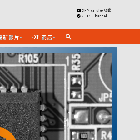
XF YouTube 頻道
XF TG Channel
最新影片-
-XF 商店-
search