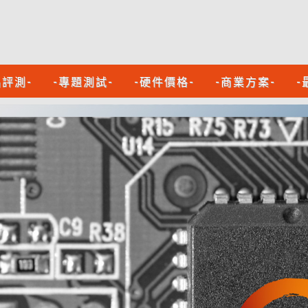
品評測-
-專題測試-
-硬件價格-
-商業方案-
-