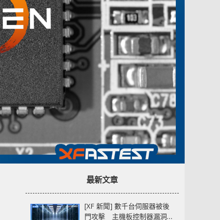
最新文章
[XF 新聞] 數千台伺服器被後
門攻擊 主機板控制器漏洞部