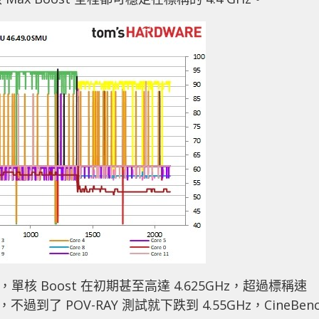
S 後，單核 Boost 在初期甚至高達 4.625GHz，超過標稱速
不過到了 POV-RAY 測試就下跌到 4.55GHz，CineBen