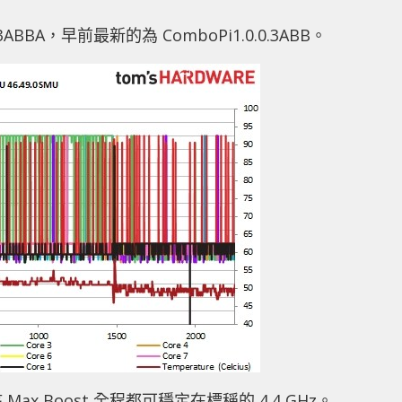
.3ABBA，早前最新的為 ComboPi1.0.0.3ABB。
單核 Max Boost 全程都可穩定在標稱的 4.4 GHz。