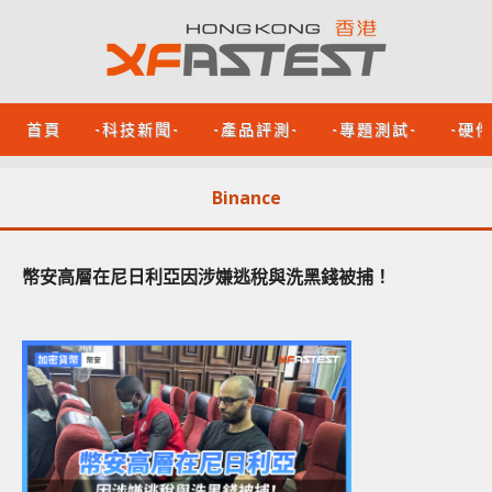
首頁
-科技新聞-
-產品評測-
-專題測試-
-硬
Binance
幣安高層在尼日利亞因涉嫌逃稅與洗黑錢被捕！