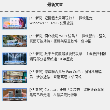
最新文章
[XF 新聞] 記憶體太貴唔玩啦！ 微軟刪走
Windows 11 32GB 配置建議
[XF 新聞] 酒店機場 Wi-Fi 淪陷！ 微軟警告：登入
頁面可被劫持，密碼與惡意軟件一併中招
[XF 新聞] 數千台伺服器被後門攻擊 主機板控制器
漏洞部分甚至超過 10 年歷史
[XF 新聞] 港澳聯合搗破 Fun Coffee 咖啡科研騙
局 涉款近億‧聲稱高達 4 倍回報
[XF 新聞] Coldcard 離線「冷錢包」爆出致命漏洞
黑客已盜走逾 1.3 億美元比特幣