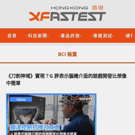
首頁
-科技新聞-
-產品評測-
-專題測試-
-硬
BCI 裝置
《刀劍神域》實現？G 胖表示腦機介面的遊戲開發比想像
中簡單