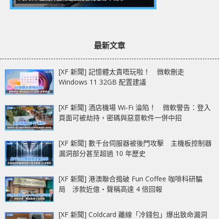
最新文章
[XF 新聞] 記憶體太貴唔玩啦！ 微軟刪走
Windows 11 32GB 配置建議
[XF 新聞] 酒店機場 Wi-Fi 淪陷！ 微軟警告：登入
頁面可被劫持，密碼與惡意軟件一併中招
[XF 新聞] 數千台伺服器被後門攻擊 主機板控制器
漏洞部分甚至超過 10 年歷史
[XF 新聞] 港澳聯合搗破 Fun Coffee 咖啡科研騙
局 涉款近億‧聲稱高達 4 倍回報
[XF 新聞] Coldcard 離線「冷錢包」爆出致命漏洞