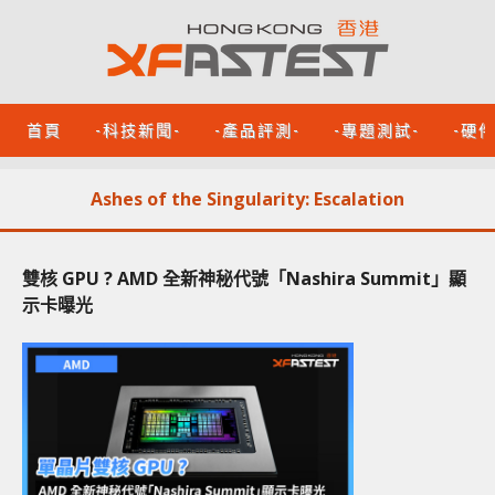
首頁
-科技新聞-
-產品評測-
-專題測試-
-硬
Ashes of the Singularity: Escalation
雙核 GPU ? AMD 全新神秘代號「Nashira Summit」顯
示卡曝光