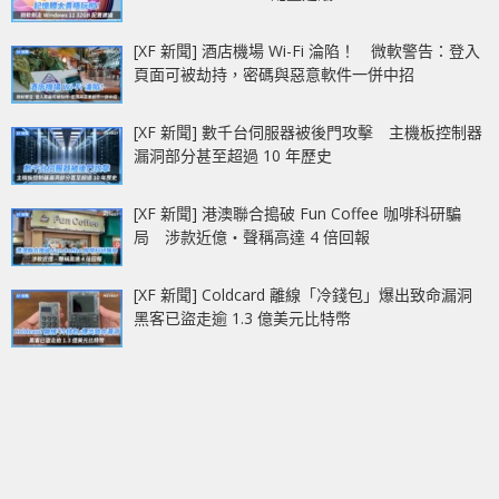
[XF 新聞] 酒店機場 Wi-Fi 淪陷！ 微軟警告：登入
頁面可被劫持，密碼與惡意軟件一併中招
[XF 新聞] 數千台伺服器被後門攻擊 主機板控制器
漏洞部分甚至超過 10 年歷史
[XF 新聞] 港澳聯合搗破 Fun Coffee 咖啡科研騙
局 涉款近億‧聲稱高達 4 倍回報
[XF 新聞] Coldcard 離線「冷錢包」爆出致命漏洞
黑客已盜走逾 1.3 億美元比特幣