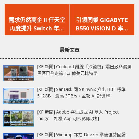
上
下
一
一
需求仍然高企 !! 任天堂
引領同業 GIGABYTE
篇
篇
再度提升 Switch 年度
B550 VISION D 率先
文
文
產量目標
通過 Thunderbolt 3
章：
章：
認證
最新文章
[XF 新聞] Coldcard 離線「冷錢包」爆出致命漏洞
黑客已盜走逾 1.3 億美元比特幣
[XF 新聞] SanDisk 同 SK hynix 推出 HBF 標準
512GB‧最高 3TB/s‧主攻 AI 記憶體
[XF 新聞] Adobe 將生成式 AI 塞入 Project
Indigo 相機 App 可即影即改相
[XF 新聞] Winamp 夥拍 Deezer 準備強勢回歸