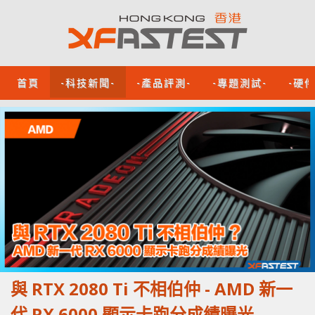
首頁
-科技新聞-
-產品評測-
-專題測試-
-硬
與 RTX 2080 Ti 不相伯仲 - AMD 新一
代 RX 6000 顯示卡跑分成績曝光