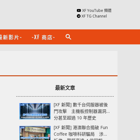
XF YouTube 頻道
XF TG Channel
最新影片-
-XF 商店-
search
最新文章
[XF 新聞] 數千台伺服器被後
門攻擊 主機板控制器漏洞部
分甚至超過 10 年歷史
[XF 新聞] 港澳聯合搗破 Fun
Coffee 咖啡科研騙局 涉款