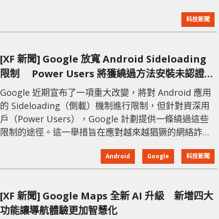
原理相當簡單，當用戶在通話中啟用熒幕共享並進入金
科技新聞
融應用程式（如銀行 APP）時，系統會檢查通話對象是
否存在於聯絡人名單中。如果對方不在聯絡人列表內，
Android 手機將觸發警告，提醒用戶該通話可能為詐
[XF 新聞] Google 放寬 Android Sideloading
騙，並警告對方可能意圖借此獲取財務資訊。 除此之
限制 Power Users 將獲繞過方法安裝未認證
外，這項功能還設計了
App
Google 近期宣布了一項重大改變，將對 Android 應用
的 Sideloading（側載）機制進行限制，但針對資深用
戶（Power Users），Google 計劃提供一條繞過這些
限制的途徑。這一舉措旨在應對越來越猖獗的網絡詐騙
和惡意軟件攻擊。Google 表示，目前一些騙子利用社交
Android
Google
科技新聞
工程技術，誘導用戶繞過系統保護並安裝惡意應用，導
致用戶蒙受損失。 根據 Google 的方案，未經驗證的開
發者將無法在 Google 認證的 Android 設備上安裝應
[XF 新聞] Google Maps 全新 AI 升級 新增四大
用，這一設計旨在防止惡意應用開發
功能讓導航體驗更加智慧化