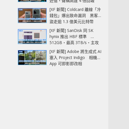
近億‧聲稱高達 4 倍回報
[XF 新聞] Coldcard 離線「冷
錢包」爆出致命漏洞 黑客已
盜走逾 1.3 億美元比特幣
[XF 新聞] SanDisk 同 SK
hynix 推出 HBF 標準
512GB‧最高 3TB/s‧主攻
AI 記憶體
[XF 新聞] Adobe 將生成式 AI
塞入 Project Indigo 相機
App 可即影即改相