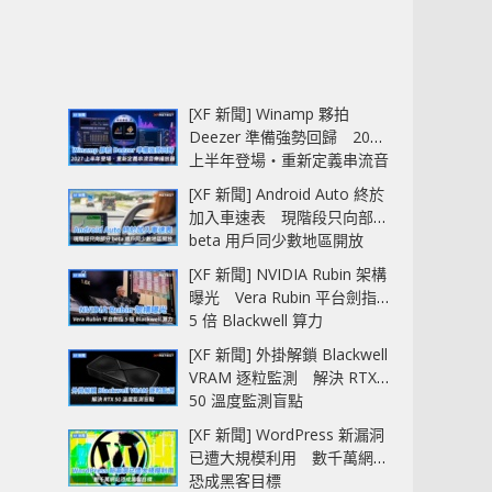
[XF 新聞] Winamp 夥拍
Deezer 準備強勢回歸 2027
上半年登場‧重新定義串流音
樂播放器
[XF 新聞] Android Auto 終於
加入車速表 現階段只向部分
beta 用戶同少數地區開放
[XF 新聞] NVIDIA Rubin 架構
曝光 Vera Rubin 平台劍指
5 倍 Blackwell 算力
[XF 新聞] 外掛解鎖 Blackwell
VRAM 逐粒監測 解決 RTX
50 溫度監測盲點
[XF 新聞] WordPress 新漏洞
已遭大規模利用 數千萬網站
恐成黑客目標