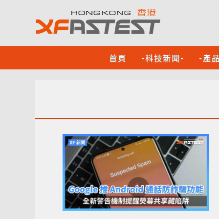
首頁
-科技新聞-
-產