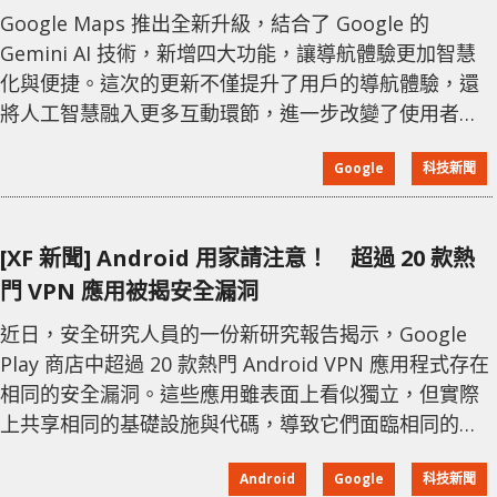
Google Maps 推出全新升級，結合了 Google 的
Gemini AI 技術，新增四大功能，讓導航體驗更加智慧
化與便捷。這次的更新不僅提升了用戶的導航體驗，還
將人工智慧融入更多互動環節，進一步改變了使用者的
旅程方式。 首先，Google Maps 現在支持基於語音的
Google
科技新聞
免手操作對話功能，用戶在駕駛過程中可以像與好友交
談一樣與 Gemini 互動。例如，可以推薦沿途經濟實惠
的餐廳，詢問停車資訊，甚至直接讓 AI 幫助新增行程至
[XF 新聞] Android 用家請注意！ 超過 20 款熱
日曆，整個過程不需要停下車輛即可完成。其次，導航
門 VPN 應用被揭安全漏洞
指引新增地
近日，安全研究人員的一份新研究報告揭示，Google
Play 商店中超過 20 款熱門 Android VPN 應用程式存在
相同的安全漏洞。這些應用雖表面上看似獨立，但實際
上共享相同的基礎設施與代碼，導致它們面臨相同的安
全威脅。 報告指出，這些 VPN 應用間的隱性關聯讓消
Android
Google
科技新聞
費者誤以為擁有多樣化的選擇，而實際上它們在底層結