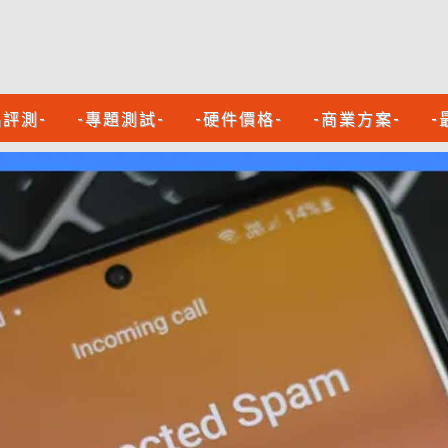
品評測-
-專題測試-
-硬件價格-
-商業方案-
-