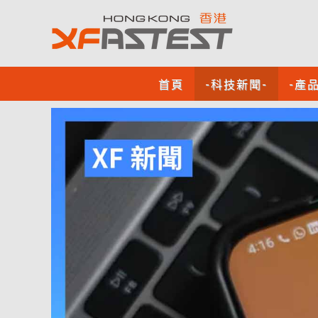
首頁
-科技新聞-
-產