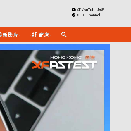
XF YouTube 頻道
XF TG Channel
最新影片-
-XF 商店-
search