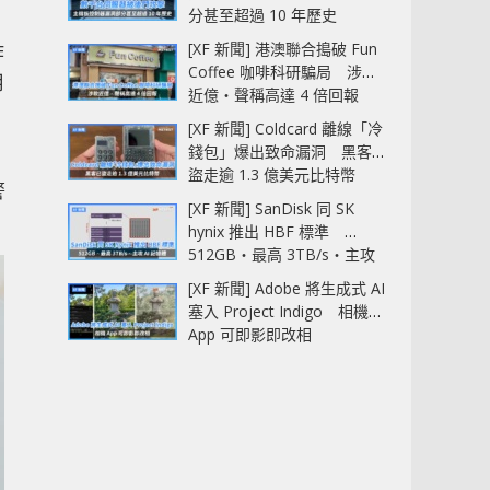
分甚至超過 10 年歷史
[XF 新聞] 港澳聯合搗破 Fun
詐
Coffee 咖啡科研騙局 涉款
用
近億‧聲稱高達 4 倍回報
[XF 新聞] Coldcard 離線「冷
錢包」爆出致命漏洞 黑客已
，
盜走逾 1.3 億美元比特幣
警
[XF 新聞] SanDisk 同 SK
hynix 推出 HBF 標準
512GB‧最高 3TB/s‧主攻
AI 記憶體
[XF 新聞] Adobe 將生成式 AI
塞入 Project Indigo 相機
App 可即影即改相