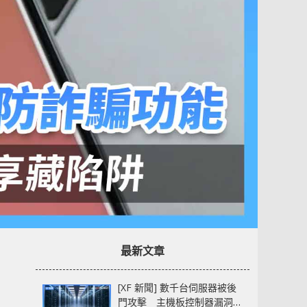
最新文章
[XF 新聞] 數千台伺服器被後
門攻擊 主機板控制器漏洞部