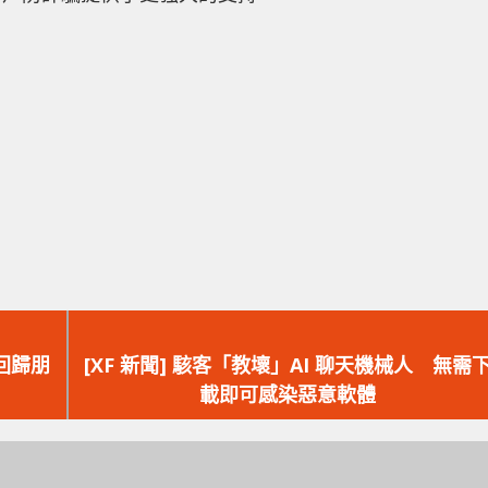
下
一
點回歸朋
[XF 新聞] 駭客「教壞」AI 聊天機械人 無需
篇
載即可感染惡意軟體
文
章：